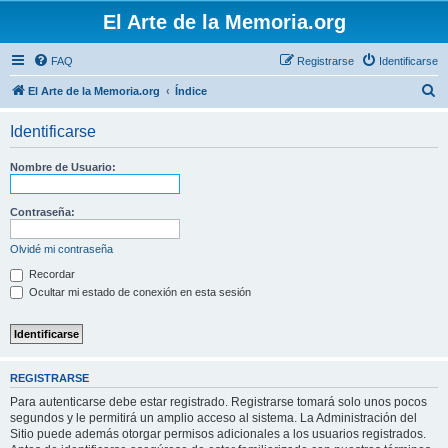
El Arte de la Memoria.org
FAQ
Registrarse
Identificarse
B
El Arte de la Memoria.org
Índice
u
Identificarse
s
c
Nombre de Usuario:
a
r
Contraseña:
Olvidé mi contraseña
Recordar
Ocultar mi estado de conexión en esta sesión
REGISTRARSE
Para autenticarse debe estar registrado. Registrarse tomará solo unos pocos
segundos y le permitirá un amplio acceso al sistema. La Administración del
Sitio puede además otorgar permisos adicionales a los usuarios registrados.