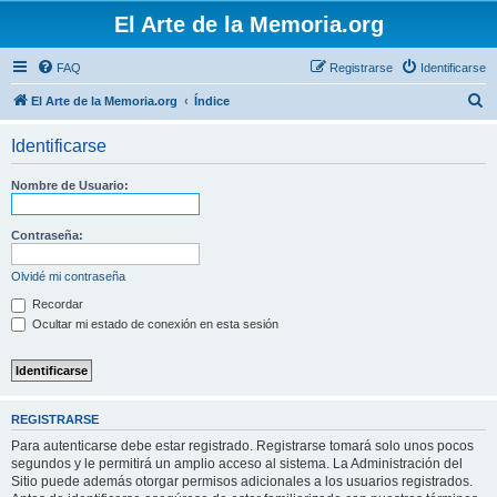
El Arte de la Memoria.org
FAQ
Registrarse
Identificarse
B
El Arte de la Memoria.org
Índice
u
Identificarse
s
c
Nombre de Usuario:
a
r
Contraseña:
Olvidé mi contraseña
Recordar
Ocultar mi estado de conexión en esta sesión
REGISTRARSE
Para autenticarse debe estar registrado. Registrarse tomará solo unos pocos
segundos y le permitirá un amplio acceso al sistema. La Administración del
Sitio puede además otorgar permisos adicionales a los usuarios registrados.