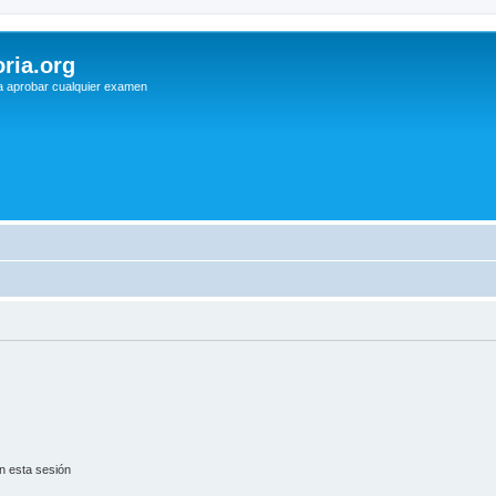
ria.org
a aprobar cualquier examen
n esta sesión