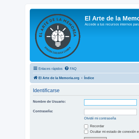
El Arte de la Memo
Accede a tus recursos internos par
Enlaces rápidos
FAQ
El Arte de la Memoria.org
Índice
Identificarse
Nombre de Usuario:
Contraseña:
Olvidé mi contraseña
Recordar
Ocultar mi estado de conexión e