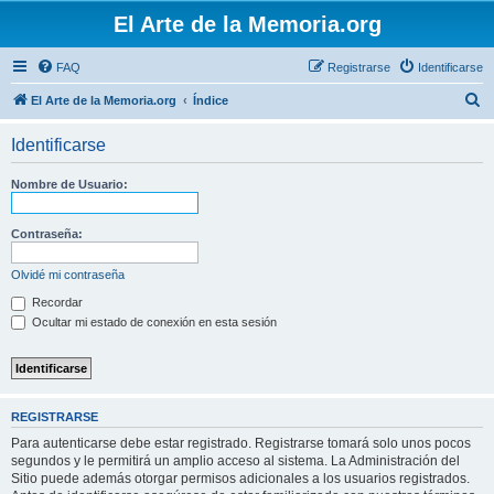
El Arte de la Memoria.org
FAQ
Registrarse
Identificarse
B
El Arte de la Memoria.org
Índice
u
Identificarse
s
c
Nombre de Usuario:
a
r
Contraseña:
Olvidé mi contraseña
Recordar
Ocultar mi estado de conexión en esta sesión
REGISTRARSE
Para autenticarse debe estar registrado. Registrarse tomará solo unos pocos
segundos y le permitirá un amplio acceso al sistema. La Administración del
Sitio puede además otorgar permisos adicionales a los usuarios registrados.