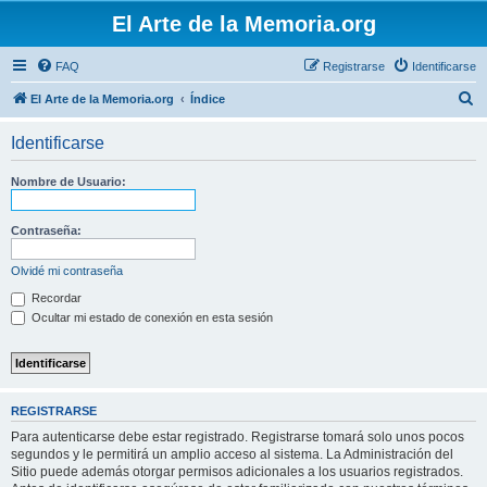
El Arte de la Memoria.org
FAQ
Registrarse
Identificarse
B
El Arte de la Memoria.org
Índice
u
Identificarse
s
c
Nombre de Usuario:
a
r
Contraseña:
Olvidé mi contraseña
Recordar
Ocultar mi estado de conexión en esta sesión
REGISTRARSE
Para autenticarse debe estar registrado. Registrarse tomará solo unos pocos
segundos y le permitirá un amplio acceso al sistema. La Administración del
Sitio puede además otorgar permisos adicionales a los usuarios registrados.