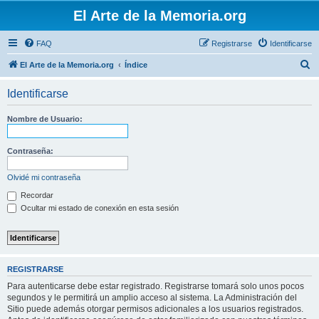
El Arte de la Memoria.org
FAQ
Registrarse
Identificarse
B
El Arte de la Memoria.org
Índice
u
Identificarse
s
c
Nombre de Usuario:
a
r
Contraseña:
Olvidé mi contraseña
Recordar
Ocultar mi estado de conexión en esta sesión
REGISTRARSE
Para autenticarse debe estar registrado. Registrarse tomará solo unos pocos
segundos y le permitirá un amplio acceso al sistema. La Administración del
Sitio puede además otorgar permisos adicionales a los usuarios registrados.