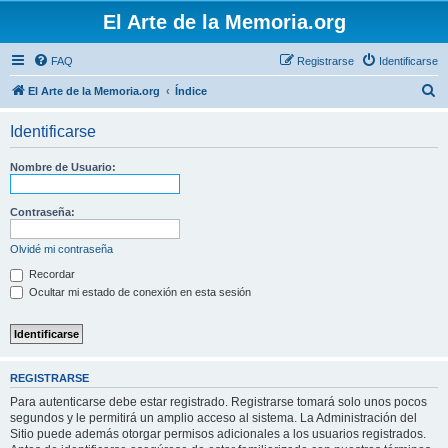
El Arte de la Memoria.org
FAQ
Registrarse
Identificarse
B
El Arte de la Memoria.org
Índice
u
Identificarse
s
c
Nombre de Usuario:
a
r
Contraseña:
Olvidé mi contraseña
Recordar
Ocultar mi estado de conexión en esta sesión
REGISTRARSE
Para autenticarse debe estar registrado. Registrarse tomará solo unos pocos
segundos y le permitirá un amplio acceso al sistema. La Administración del
Sitio puede además otorgar permisos adicionales a los usuarios registrados.