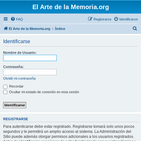
El Arte de la Memoria.org
FAQ
Registrarse
Identificarse
B
El Arte de la Memoria.org
Índice
u
Identificarse
s
c
Nombre de Usuario:
a
r
Contraseña:
Olvidé mi contraseña
Recordar
Ocultar mi estado de conexión en esta sesión
REGISTRARSE
Para autenticarse debe estar registrado. Registrarse tomará solo unos pocos
segundos y le permitirá un amplio acceso al sistema. La Administración del
Sitio puede además otorgar permisos adicionales a los usuarios registrados.