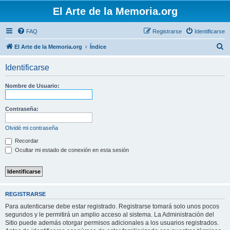
El Arte de la Memoria.org
FAQ
Registrarse
Identificarse
B
El Arte de la Memoria.org
Índice
u
Identificarse
s
c
Nombre de Usuario:
a
r
Contraseña:
Olvidé mi contraseña
Recordar
Ocultar mi estado de conexión en esta sesión
REGISTRARSE
Para autenticarse debe estar registrado. Registrarse tomará solo unos pocos
segundos y le permitirá un amplio acceso al sistema. La Administración del
Sitio puede además otorgar permisos adicionales a los usuarios registrados.