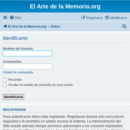
El Arte de la Memoria.org
FAQ
Registrarse
Identificarse
B
El Arte de la Memoria.org
Índice
u
Identificarse
s
c
Nombre de Usuario:
a
r
Contraseña:
Olvidé mi contraseña
Recordar
Ocultar mi estado de conexión en esta sesión
REGISTRARSE
Para autenticarse debe estar registrado. Registrarse tomará solo unos pocos
segundos y le permitirá un amplio acceso al sistema. La Administración del
Sitio puede además otorgar permisos adicionales a los usuarios registrados.