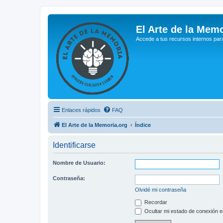
El Arte de la Memo
Accede a tus recursos internos par
Enlaces rápidos
FAQ
El Arte de la Memoria.org
Índice
Identificarse
Nombre de Usuario:
Contraseña:
Olvidé mi contraseña
Recordar
Ocultar mi estado de conexión e