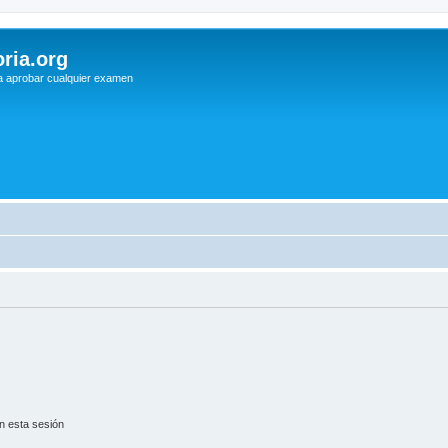
ria.org
a aprobar cualquier examen
n esta sesión