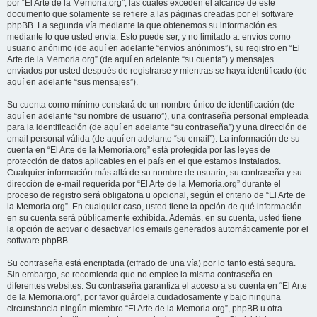
por “El Arte de la Memoria.org”, las cuales exceden el alcance de este
documento que solamente se refiere a las páginas creadas por el software
phpBB. La segunda vía mediante la que obtenemos su información es
mediante lo que usted envía. Esto puede ser, y no limitado a: envíos como
usuario anónimo (de aquí en adelante “envíos anónimos”), su registro en “El
Arte de la Memoria.org” (de aquí en adelante “su cuenta”) y mensajes
enviados por usted después de registrarse y mientras se haya identificado (de
aquí en adelante “sus mensajes”).
Su cuenta como mínimo constará de un nombre único de identificación (de
aquí en adelante “su nombre de usuario”), una contraseña personal empleada
para la identificación (de aquí en adelante “su contraseña”) y una dirección de
email personal válida (de aquí en adelante “su email”). La información de su
cuenta en “El Arte de la Memoria.org” está protegida por las leyes de
protección de datos aplicables en el país en el que estamos instalados.
Cualquier información más allá de su nombre de usuario, su contraseña y su
dirección de e-mail requerida por “El Arte de la Memoria.org” durante el
proceso de registro será obligatoria u opcional, según el criterio de “El Arte de
la Memoria.org”. En cualquier caso, usted tiene la opción de qué información
en su cuenta será públicamente exhibida. Además, en su cuenta, usted tiene
la opción de activar o desactivar los emails generados automáticamente por el
software phpBB.
Su contraseña está encriptada (cifrado de una vía) por lo tanto está segura.
Sin embargo, se recomienda que no emplee la misma contraseña en
diferentes websites. Su contraseña garantiza el acceso a su cuenta en “El Arte
de la Memoria.org”, por favor guárdela cuidadosamente y bajo ninguna
circunstancia ningún miembro “El Arte de la Memoria.org”, phpBB u otra