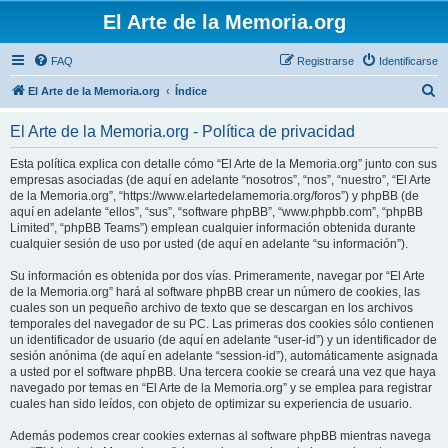
El Arte de la Memoria.org
FAQ
Registrarse
Identificarse
B
El Arte de la Memoria.org
Índice
u
El Arte de la Memoria.org - Política de privacidad
s
c
Esta política explica con detalle cómo “El Arte de la Memoria.org” junto con sus
empresas asociadas (de aquí en adelante “nosotros”, “nos”, “nuestro”, “El Arte
a
de la Memoria.org”, “https://www.elartedelamemoria.org/foros”) y phpBB (de
r
aquí en adelante “ellos”, “sus”, “software phpBB”, “www.phpbb.com”, “phpBB
Limited”, “phpBB Teams”) emplean cualquier información obtenida durante
cualquier sesión de uso por usted (de aquí en adelante “su información”).
Su información es obtenida por dos vías. Primeramente, navegar por “El Arte
de la Memoria.org” hará al software phpBB crear un número de cookies, las
cuales son un pequeño archivo de texto que se descargan en los archivos
temporales del navegador de su PC. Las primeras dos cookies sólo contienen
un identificador de usuario (de aquí en adelante “user-id”) y un identificador de
sesión anónima (de aquí en adelante “session-id”), automáticamente asignada
a usted por el software phpBB. Una tercera cookie se creará una vez que haya
navegado por temas en “El Arte de la Memoria.org” y se emplea para registrar
cuales han sido leídos, con objeto de optimizar su experiencia de usuario.
Además podemos crear cookies externas al software phpBB mientras navega