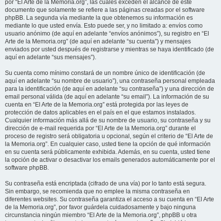
por “El Arte de la Memoria.org”, las cuales exceden el alcance de este
documento que solamente se refiere a las páginas creadas por el software
phpBB. La segunda vía mediante la que obtenemos su información es
mediante lo que usted envía. Esto puede ser, y no limitado a: envíos como
usuario anónimo (de aquí en adelante “envíos anónimos”), su registro en “El
Arte de la Memoria.org” (de aquí en adelante “su cuenta”) y mensajes
enviados por usted después de registrarse y mientras se haya identificado (de
aquí en adelante “sus mensajes”).
Su cuenta como mínimo constará de un nombre único de identificación (de
aquí en adelante “su nombre de usuario”), una contraseña personal empleada
para la identificación (de aquí en adelante “su contraseña”) y una dirección de
email personal válida (de aquí en adelante “su email”). La información de su
cuenta en “El Arte de la Memoria.org” está protegida por las leyes de
protección de datos aplicables en el país en el que estamos instalados.
Cualquier información más allá de su nombre de usuario, su contraseña y su
dirección de e-mail requerida por “El Arte de la Memoria.org” durante el
proceso de registro será obligatoria u opcional, según el criterio de “El Arte de
la Memoria.org”. En cualquier caso, usted tiene la opción de qué información
en su cuenta será públicamente exhibida. Además, en su cuenta, usted tiene
la opción de activar o desactivar los emails generados automáticamente por el
software phpBB.
Su contraseña está encriptada (cifrado de una vía) por lo tanto está segura.
Sin embargo, se recomienda que no emplee la misma contraseña en
diferentes websites. Su contraseña garantiza el acceso a su cuenta en “El Arte
de la Memoria.org”, por favor guárdela cuidadosamente y bajo ninguna
circunstancia ningún miembro “El Arte de la Memoria.org”, phpBB u otra