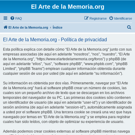
El Arte de la Memoria.org
FAQ
Registrarse
Identificarse
B
El Arte de la Memoria.org
Índice
u
El Arte de la Memoria.org - Política de privacidad
s
c
Esta política explica con detalle cómo “El Arte de la Memoria.org” junto con sus
empresas asociadas (de aquí en adelante “nosotros”, “nos”, “nuestro”, “El Arte
a
de la Memoria.org”, “https://www.elartedelamemoria.org/foros”) y phpBB (de
r
aquí en adelante “ellos”, “sus”, “software phpBB”, “www.phpbb.com”, “phpBB
Limited”, “phpBB Teams”) emplean cualquier información obtenida durante
cualquier sesión de uso por usted (de aquí en adelante “su información”).
Su información es obtenida por dos vías. Primeramente, navegar por “El Arte
de la Memoria.org” hará al software phpBB crear un número de cookies, las
cuales son un pequeño archivo de texto que se descargan en los archivos
temporales del navegador de su PC. Las primeras dos cookies sólo contienen
un identificador de usuario (de aquí en adelante “user-id”) y un identificador de
sesión anónima (de aquí en adelante “session-id”), automáticamente asignada
a usted por el software phpBB. Una tercera cookie se creará una vez que haya
navegado por temas en “El Arte de la Memoria.org” y se emplea para registrar
cuales han sido leídos, con objeto de optimizar su experiencia de usuario.
Además podemos crear cookies externas al software phpBB mientras navega