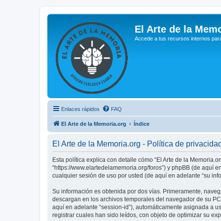
El Arte de la Memo
Accede a tus recursos internos par
Enlaces rápidos
FAQ
El Arte de la Memoria.org
Índice
El Arte de la Memoria.org - Política de privacida
Esta política explica con detalle cómo “El Arte de la Memoria.o
“https://www.elartedelamemoria.org/foros”) y phpBB (de aquí e
cualquier sesión de uso por usted (de aquí en adelante “su inf
Su información es obtenida por dos vías. Primeramente, navega
descargan en los archivos temporales del navegador de su PC. 
aquí en adelante “session-id”), automáticamente asignada a u
registrar cuales han sido leídos, con objeto de optimizar su ex