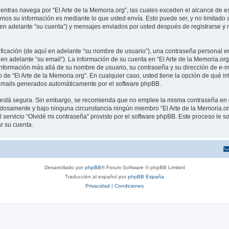
tras navega por “El Arte de la Memoria.org”, las cuales exceden el alcance de e
mos su información es mediante lo que usted envía. Esto puede ser, y no limitado
í en adelante “su cuenta”) y mensajes enviados por usted después de registrarse y 
cación (de aquí en adelante “su nombre de usuario”), una contraseña personal em
en adelante “su email”). La información de su cuenta en “El Arte de la Memoria.org
información más allá de su nombre de usuario, su contraseña y su dirección de e-ma
rio de “El Arte de la Memoria.org”. En cualquier caso, usted tiene la opción de qu
os emails generados automáticamente por el software phpBB.
to está segura. Sin embargo, se recomienda que no emplee la misma contraseña en 
adosamente y bajo ninguna circunstancia ningún miembro “El Arte de la Memoria.org
 servicio “Olvidé mi contraseña” provisto por el software phpBB. Este proceso le so
r su cuenta.
Desarrollado por
phpBB
® Forum Software © phpBB Limited
Traducción al español por
phpBB España
Privacidad
|
Condiciones