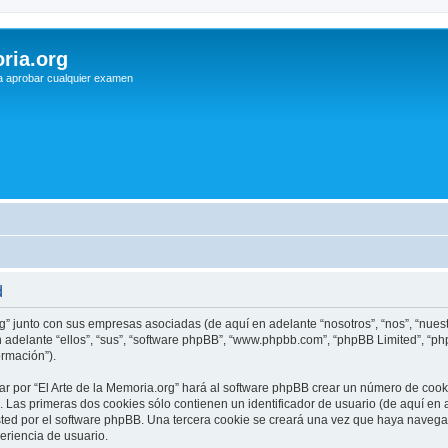
ria.org
a aprobar cualquier examen
d
rg” junto con sus empresas asociadas (de aquí en adelante “nosotros”, “nos”, “nuestr
n adelante “ellos”, “sus”, “software phpBB”, “www.phpbb.com”, “phpBB Limited”, “
ormación”).
r por “El Arte de la Memoria.org” hará al software phpBB crear un número de cook
Las primeras dos cookies sólo contienen un identificador de usuario (de aquí en a
sted por el software phpBB. Una tercera cookie se creará una vez que haya navega
periencia de usuario.