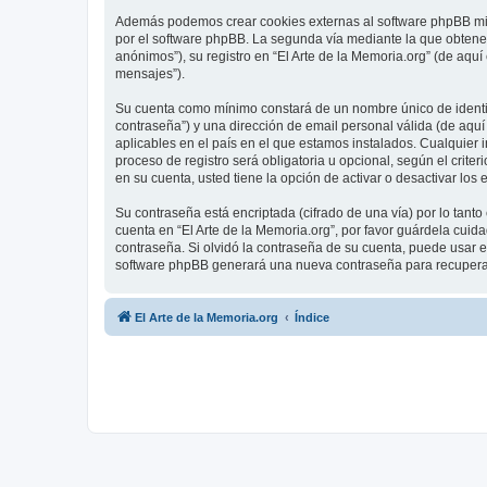
Además podemos crear cookies externas al software phpBB mien
por el software phpBB. La segunda vía mediante la que obtene
anónimos”), su registro en “El Arte de la Memoria.org” (de aqu
mensajes”).
Su cuenta como mínimo constará de un nombre único de identifi
contraseña”) y una dirección de email personal válida (de aquí 
aplicables en el país en el que estamos instalados. Cualquier 
proceso de registro será obligatoria u opcional, según el crite
en su cuenta, usted tiene la opción de activar o desactivar l
Su contraseña está encriptada (cifrado de una vía) por lo tan
cuenta en “El Arte de la Memoria.org”, por favor guárdela cuid
contraseña. Si olvidó la contraseña de su cuenta, puede usar el
software phpBB generará una nueva contraseña para recupera
El Arte de la Memoria.org
Índice