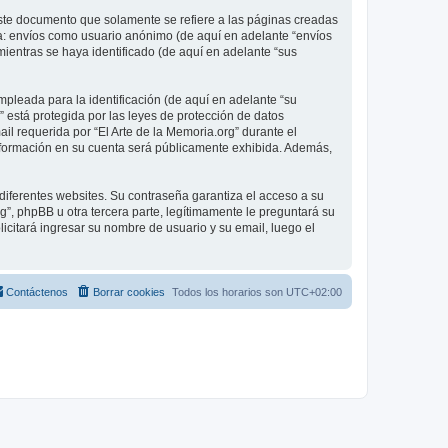
ste documento que solamente se refiere a las páginas creadas
 a: envíos como usuario anónimo (de aquí en adelante “envíos
mientras se haya identificado (de aquí en adelante “sus
pleada para la identificación (de aquí en adelante “su
” está protegida por las leyes de protección de datos
il requerida por “El Arte de la Memoria.org” durante el
é información en su cuenta será públicamente exhibida. Además,
diferentes websites. Su contraseña garantiza el acceso a su
”, phpBB u otra tercera parte, legítimamente le preguntará su
licitará ingresar su nombre de usuario y su email, luego el
Contáctenos
Borrar cookies
Todos los horarios son
UTC+02:00