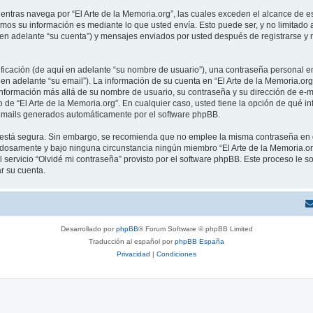
tras navega por “El Arte de la Memoria.org”, las cuales exceden el alcance de e
mos su información es mediante lo que usted envía. Esto puede ser, y no limitado
í en adelante “su cuenta”) y mensajes enviados por usted después de registrarse y 
cación (de aquí en adelante “su nombre de usuario”), una contraseña personal em
en adelante “su email”). La información de su cuenta en “El Arte de la Memoria.org
información más allá de su nombre de usuario, su contraseña y su dirección de e-ma
rio de “El Arte de la Memoria.org”. En cualquier caso, usted tiene la opción de qu
os emails generados automáticamente por el software phpBB.
to está segura. Sin embargo, se recomienda que no emplee la misma contraseña en 
adosamente y bajo ninguna circunstancia ningún miembro “El Arte de la Memoria.org
 servicio “Olvidé mi contraseña” provisto por el software phpBB. Este proceso le so
r su cuenta.
Desarrollado por
phpBB
® Forum Software © phpBB Limited
Traducción al español por
phpBB España
Privacidad
|
Condiciones