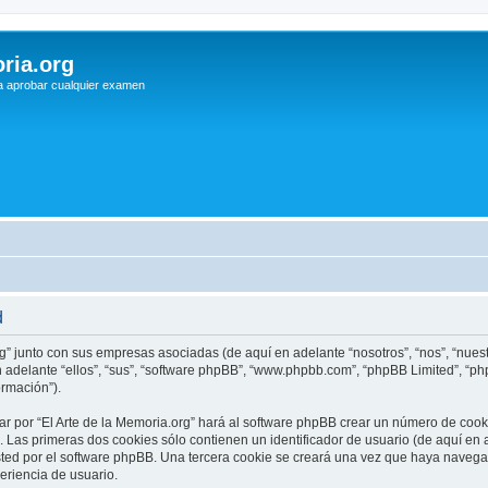
ria.org
a aprobar cualquier examen
d
rg” junto con sus empresas asociadas (de aquí en adelante “nosotros”, “nos”, “nuestr
n adelante “ellos”, “sus”, “software phpBB”, “www.phpbb.com”, “phpBB Limited”, “
ormación”).
r por “El Arte de la Memoria.org” hará al software phpBB crear un número de cook
Las primeras dos cookies sólo contienen un identificador de usuario (de aquí en a
sted por el software phpBB. Una tercera cookie se creará una vez que haya navega
periencia de usuario.