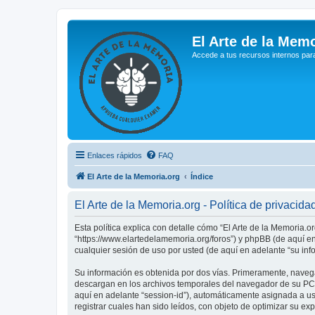
El Arte de la Memo
Accede a tus recursos internos par
Enlaces rápidos
FAQ
El Arte de la Memoria.org
Índice
El Arte de la Memoria.org - Política de privacida
Esta política explica con detalle cómo “El Arte de la Memoria.o
“https://www.elartedelamemoria.org/foros”) y phpBB (de aquí e
cualquier sesión de uso por usted (de aquí en adelante “su inf
Su información es obtenida por dos vías. Primeramente, navega
descargan en los archivos temporales del navegador de su PC. 
aquí en adelante “session-id”), automáticamente asignada a u
registrar cuales han sido leídos, con objeto de optimizar su ex