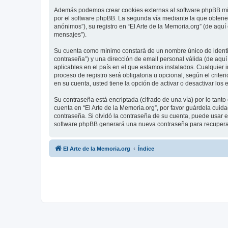
Además podemos crear cookies externas al software phpBB mien
por el software phpBB. La segunda vía mediante la que obtene
anónimos”), su registro en “El Arte de la Memoria.org” (de aqu
mensajes”).
Su cuenta como mínimo constará de un nombre único de identifi
contraseña”) y una dirección de email personal válida (de aquí 
aplicables en el país en el que estamos instalados. Cualquier 
proceso de registro será obligatoria u opcional, según el crite
en su cuenta, usted tiene la opción de activar o desactivar l
Su contraseña está encriptada (cifrado de una vía) por lo tan
cuenta en “El Arte de la Memoria.org”, por favor guárdela cuid
contraseña. Si olvidó la contraseña de su cuenta, puede usar el
software phpBB generará una nueva contraseña para recupera
El Arte de la Memoria.org
Índice