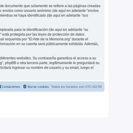
ste documento que solamente se refiere a las páginas creadas
 a: envíos como usuario anónimo (de aquí en adelante “envíos
mientras se haya identificado (de aquí en adelante “sus
pleada para la identificación (de aquí en adelante “su
” está protegida por las leyes de protección de datos
il requerida por “El Arte de la Memoria.org” durante el
é información en su cuenta será públicamente exhibida. Además,
diferentes websites. Su contraseña garantiza el acceso a su
”, phpBB u otra tercera parte, legítimamente le preguntará su
licitará ingresar su nombre de usuario y su email, luego el
Contáctenos
Borrar cookies
Todos los horarios son
UTC+02:00