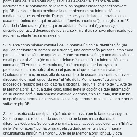
por “El Arte de la Memoria.org”, las cuales exceden el alcance de este
documento que solamente se refiere a las páginas creadas por el software
phpBB. La segunda vía mediante la que obtenemos su información es
mediante lo que usted envía. Esto puede ser, y no limitado a: envíos como
usuario anónimo (de aquí en adelante “envíos anónimos”), su registro en “El
Arte de la Memoria.org” (de aquí en adelante “su cuenta”) y mensajes
enviados por usted después de registrarse y mientras se haya identificado (de
aquí en adelante “sus mensajes”).
Su cuenta como mínimo constará de un nombre único de identificación (de
aquí en adelante “su nombre de usuario”), una contraseña personal empleada
para la identificación (de aquí en adelante “su contraseña”) y una dirección de
email personal válida (de aquí en adelante “su email”). La información de su
cuenta en “El Arte de la Memoria.org” está protegida por las leyes de
protección de datos aplicables en el país en el que estamos instalados.
Cualquier información más allá de su nombre de usuario, su contraseña y su
dirección de e-mail requerida por “El Arte de la Memoria.org” durante el
proceso de registro será obligatoria u opcional, según el criterio de “El Arte de
la Memoria.org”. En cualquier caso, usted tiene la opción de qué información
en su cuenta será públicamente exhibida. Además, en su cuenta, usted tiene
la opción de activar o desactivar los emails generados automáticamente por el
software phpBB.
Su contraseña está encriptada (cifrado de una vía) por lo tanto está segura.
Sin embargo, se recomienda que no emplee la misma contraseña en
diferentes websites. Su contraseña garantiza el acceso a su cuenta en “El Arte
de la Memoria.org”, por favor guárdela cuidadosamente y bajo ninguna
circunstancia ningún miembro “El Arte de la Memoria.org”, phpBB u otra