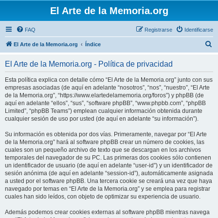
El Arte de la Memoria.org
FAQ
Registrarse
Identificarse
B
El Arte de la Memoria.org
Índice
u
El Arte de la Memoria.org - Política de privacidad
s
c
Esta política explica con detalle cómo “El Arte de la Memoria.org” junto con sus
empresas asociadas (de aquí en adelante “nosotros”, “nos”, “nuestro”, “El Arte
a
de la Memoria.org”, “https://www.elartedelamemoria.org/foros”) y phpBB (de
r
aquí en adelante “ellos”, “sus”, “software phpBB”, “www.phpbb.com”, “phpBB
Limited”, “phpBB Teams”) emplean cualquier información obtenida durante
cualquier sesión de uso por usted (de aquí en adelante “su información”).
Su información es obtenida por dos vías. Primeramente, navegar por “El Arte
de la Memoria.org” hará al software phpBB crear un número de cookies, las
cuales son un pequeño archivo de texto que se descargan en los archivos
temporales del navegador de su PC. Las primeras dos cookies sólo contienen
un identificador de usuario (de aquí en adelante “user-id”) y un identificador de
sesión anónima (de aquí en adelante “session-id”), automáticamente asignada
a usted por el software phpBB. Una tercera cookie se creará una vez que haya
navegado por temas en “El Arte de la Memoria.org” y se emplea para registrar
cuales han sido leídos, con objeto de optimizar su experiencia de usuario.
Además podemos crear cookies externas al software phpBB mientras navega