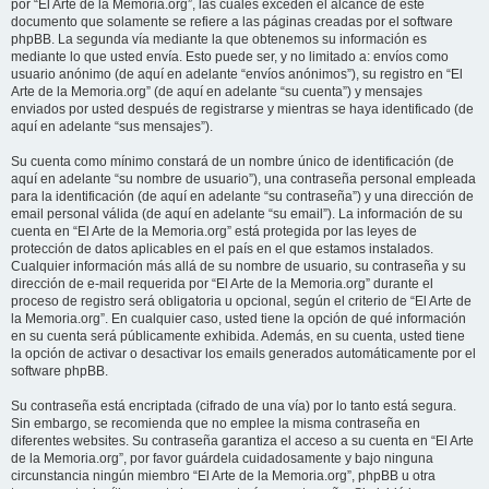
por “El Arte de la Memoria.org”, las cuales exceden el alcance de este
documento que solamente se refiere a las páginas creadas por el software
phpBB. La segunda vía mediante la que obtenemos su información es
mediante lo que usted envía. Esto puede ser, y no limitado a: envíos como
usuario anónimo (de aquí en adelante “envíos anónimos”), su registro en “El
Arte de la Memoria.org” (de aquí en adelante “su cuenta”) y mensajes
enviados por usted después de registrarse y mientras se haya identificado (de
aquí en adelante “sus mensajes”).
Su cuenta como mínimo constará de un nombre único de identificación (de
aquí en adelante “su nombre de usuario”), una contraseña personal empleada
para la identificación (de aquí en adelante “su contraseña”) y una dirección de
email personal válida (de aquí en adelante “su email”). La información de su
cuenta en “El Arte de la Memoria.org” está protegida por las leyes de
protección de datos aplicables en el país en el que estamos instalados.
Cualquier información más allá de su nombre de usuario, su contraseña y su
dirección de e-mail requerida por “El Arte de la Memoria.org” durante el
proceso de registro será obligatoria u opcional, según el criterio de “El Arte de
la Memoria.org”. En cualquier caso, usted tiene la opción de qué información
en su cuenta será públicamente exhibida. Además, en su cuenta, usted tiene
la opción de activar o desactivar los emails generados automáticamente por el
software phpBB.
Su contraseña está encriptada (cifrado de una vía) por lo tanto está segura.
Sin embargo, se recomienda que no emplee la misma contraseña en
diferentes websites. Su contraseña garantiza el acceso a su cuenta en “El Arte
de la Memoria.org”, por favor guárdela cuidadosamente y bajo ninguna
circunstancia ningún miembro “El Arte de la Memoria.org”, phpBB u otra