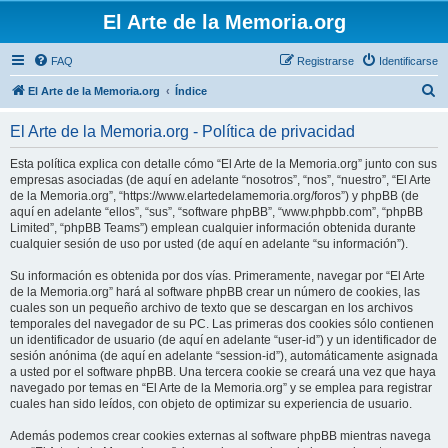
El Arte de la Memoria.org
FAQ
Registrarse
Identificarse
B
El Arte de la Memoria.org
Índice
u
El Arte de la Memoria.org - Política de privacidad
s
c
Esta política explica con detalle cómo “El Arte de la Memoria.org” junto con sus
empresas asociadas (de aquí en adelante “nosotros”, “nos”, “nuestro”, “El Arte
a
de la Memoria.org”, “https://www.elartedelamemoria.org/foros”) y phpBB (de
r
aquí en adelante “ellos”, “sus”, “software phpBB”, “www.phpbb.com”, “phpBB
Limited”, “phpBB Teams”) emplean cualquier información obtenida durante
cualquier sesión de uso por usted (de aquí en adelante “su información”).
Su información es obtenida por dos vías. Primeramente, navegar por “El Arte
de la Memoria.org” hará al software phpBB crear un número de cookies, las
cuales son un pequeño archivo de texto que se descargan en los archivos
temporales del navegador de su PC. Las primeras dos cookies sólo contienen
un identificador de usuario (de aquí en adelante “user-id”) y un identificador de
sesión anónima (de aquí en adelante “session-id”), automáticamente asignada
a usted por el software phpBB. Una tercera cookie se creará una vez que haya
navegado por temas en “El Arte de la Memoria.org” y se emplea para registrar
cuales han sido leídos, con objeto de optimizar su experiencia de usuario.
Además podemos crear cookies externas al software phpBB mientras navega