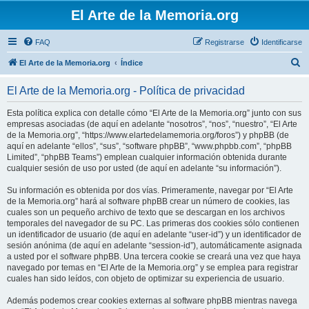
El Arte de la Memoria.org
FAQ
Registrarse
Identificarse
B
El Arte de la Memoria.org
Índice
u
El Arte de la Memoria.org - Política de privacidad
s
c
Esta política explica con detalle cómo “El Arte de la Memoria.org” junto con sus
empresas asociadas (de aquí en adelante “nosotros”, “nos”, “nuestro”, “El Arte
a
de la Memoria.org”, “https://www.elartedelamemoria.org/foros”) y phpBB (de
r
aquí en adelante “ellos”, “sus”, “software phpBB”, “www.phpbb.com”, “phpBB
Limited”, “phpBB Teams”) emplean cualquier información obtenida durante
cualquier sesión de uso por usted (de aquí en adelante “su información”).
Su información es obtenida por dos vías. Primeramente, navegar por “El Arte
de la Memoria.org” hará al software phpBB crear un número de cookies, las
cuales son un pequeño archivo de texto que se descargan en los archivos
temporales del navegador de su PC. Las primeras dos cookies sólo contienen
un identificador de usuario (de aquí en adelante “user-id”) y un identificador de
sesión anónima (de aquí en adelante “session-id”), automáticamente asignada
a usted por el software phpBB. Una tercera cookie se creará una vez que haya
navegado por temas en “El Arte de la Memoria.org” y se emplea para registrar
cuales han sido leídos, con objeto de optimizar su experiencia de usuario.
Además podemos crear cookies externas al software phpBB mientras navega