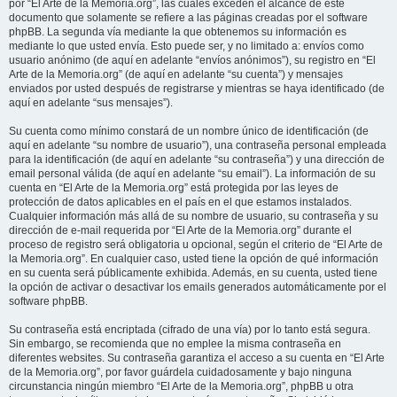
por “El Arte de la Memoria.org”, las cuales exceden el alcance de este
documento que solamente se refiere a las páginas creadas por el software
phpBB. La segunda vía mediante la que obtenemos su información es
mediante lo que usted envía. Esto puede ser, y no limitado a: envíos como
usuario anónimo (de aquí en adelante “envíos anónimos”), su registro en “El
Arte de la Memoria.org” (de aquí en adelante “su cuenta”) y mensajes
enviados por usted después de registrarse y mientras se haya identificado (de
aquí en adelante “sus mensajes”).
Su cuenta como mínimo constará de un nombre único de identificación (de
aquí en adelante “su nombre de usuario”), una contraseña personal empleada
para la identificación (de aquí en adelante “su contraseña”) y una dirección de
email personal válida (de aquí en adelante “su email”). La información de su
cuenta en “El Arte de la Memoria.org” está protegida por las leyes de
protección de datos aplicables en el país en el que estamos instalados.
Cualquier información más allá de su nombre de usuario, su contraseña y su
dirección de e-mail requerida por “El Arte de la Memoria.org” durante el
proceso de registro será obligatoria u opcional, según el criterio de “El Arte de
la Memoria.org”. En cualquier caso, usted tiene la opción de qué información
en su cuenta será públicamente exhibida. Además, en su cuenta, usted tiene
la opción de activar o desactivar los emails generados automáticamente por el
software phpBB.
Su contraseña está encriptada (cifrado de una vía) por lo tanto está segura.
Sin embargo, se recomienda que no emplee la misma contraseña en
diferentes websites. Su contraseña garantiza el acceso a su cuenta en “El Arte
de la Memoria.org”, por favor guárdela cuidadosamente y bajo ninguna
circunstancia ningún miembro “El Arte de la Memoria.org”, phpBB u otra