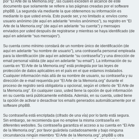
por “El Arte de la Memoria.org”, las cuales exceden el alcance de este
documento que solamente se refiere a las páginas creadas por el software
phpBB. La segunda vía mediante la que obtenemos su información es
mediante lo que usted envía. Esto puede ser, y no limitado a: envíos como
usuario anónimo (de aquí en adelante “envíos anónimos”), su registro en “El
Arte de la Memoria.org” (de aquí en adelante “su cuenta”) y mensajes
enviados por usted después de registrarse y mientras se haya identificado (de
aquí en adelante “sus mensajes”).
Su cuenta como mínimo constará de un nombre único de identificación (de
aquí en adelante “su nombre de usuario”), una contraseña personal empleada
para la identificación (de aquí en adelante “su contraseña”) y una dirección de
email personal válida (de aquí en adelante “su email”). La información de su
cuenta en “El Arte de la Memoria.org” está protegida por las leyes de
protección de datos aplicables en el país en el que estamos instalados.
Cualquier información más allá de su nombre de usuario, su contraseña y su
dirección de e-mail requerida por “El Arte de la Memoria.org” durante el
proceso de registro será obligatoria u opcional, según el criterio de “El Arte de
la Memoria.org”. En cualquier caso, usted tiene la opción de qué información
en su cuenta será públicamente exhibida. Además, en su cuenta, usted tiene
la opción de activar o desactivar los emails generados automáticamente por el
software phpBB.
Su contraseña está encriptada (cifrado de una vía) por lo tanto está segura.
Sin embargo, se recomienda que no emplee la misma contraseña en
diferentes websites. Su contraseña garantiza el acceso a su cuenta en “El Arte
de la Memoria.org”, por favor guárdela cuidadosamente y bajo ninguna
circunstancia ningún miembro “El Arte de la Memoria.org”, phpBB u otra