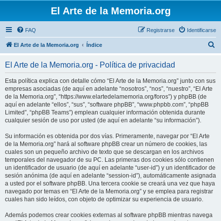
El Arte de la Memoria.org
FAQ
Registrarse
Identificarse
B
El Arte de la Memoria.org
Índice
u
El Arte de la Memoria.org - Política de privacidad
s
c
Esta política explica con detalle cómo “El Arte de la Memoria.org” junto con sus
empresas asociadas (de aquí en adelante “nosotros”, “nos”, “nuestro”, “El Arte
a
de la Memoria.org”, “https://www.elartedelamemoria.org/foros”) y phpBB (de
r
aquí en adelante “ellos”, “sus”, “software phpBB”, “www.phpbb.com”, “phpBB
Limited”, “phpBB Teams”) emplean cualquier información obtenida durante
cualquier sesión de uso por usted (de aquí en adelante “su información”).
Su información es obtenida por dos vías. Primeramente, navegar por “El Arte
de la Memoria.org” hará al software phpBB crear un número de cookies, las
cuales son un pequeño archivo de texto que se descargan en los archivos
temporales del navegador de su PC. Las primeras dos cookies sólo contienen
un identificador de usuario (de aquí en adelante “user-id”) y un identificador de
sesión anónima (de aquí en adelante “session-id”), automáticamente asignada
a usted por el software phpBB. Una tercera cookie se creará una vez que haya
navegado por temas en “El Arte de la Memoria.org” y se emplea para registrar
cuales han sido leídos, con objeto de optimizar su experiencia de usuario.
Además podemos crear cookies externas al software phpBB mientras navega