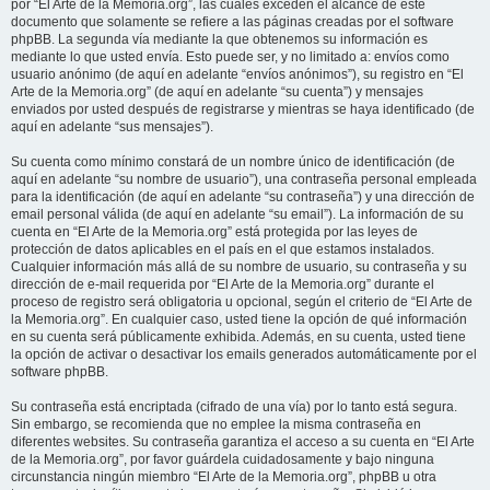
por “El Arte de la Memoria.org”, las cuales exceden el alcance de este
documento que solamente se refiere a las páginas creadas por el software
phpBB. La segunda vía mediante la que obtenemos su información es
mediante lo que usted envía. Esto puede ser, y no limitado a: envíos como
usuario anónimo (de aquí en adelante “envíos anónimos”), su registro en “El
Arte de la Memoria.org” (de aquí en adelante “su cuenta”) y mensajes
enviados por usted después de registrarse y mientras se haya identificado (de
aquí en adelante “sus mensajes”).
Su cuenta como mínimo constará de un nombre único de identificación (de
aquí en adelante “su nombre de usuario”), una contraseña personal empleada
para la identificación (de aquí en adelante “su contraseña”) y una dirección de
email personal válida (de aquí en adelante “su email”). La información de su
cuenta en “El Arte de la Memoria.org” está protegida por las leyes de
protección de datos aplicables en el país en el que estamos instalados.
Cualquier información más allá de su nombre de usuario, su contraseña y su
dirección de e-mail requerida por “El Arte de la Memoria.org” durante el
proceso de registro será obligatoria u opcional, según el criterio de “El Arte de
la Memoria.org”. En cualquier caso, usted tiene la opción de qué información
en su cuenta será públicamente exhibida. Además, en su cuenta, usted tiene
la opción de activar o desactivar los emails generados automáticamente por el
software phpBB.
Su contraseña está encriptada (cifrado de una vía) por lo tanto está segura.
Sin embargo, se recomienda que no emplee la misma contraseña en
diferentes websites. Su contraseña garantiza el acceso a su cuenta en “El Arte
de la Memoria.org”, por favor guárdela cuidadosamente y bajo ninguna
circunstancia ningún miembro “El Arte de la Memoria.org”, phpBB u otra