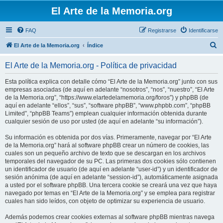
El Arte de la Memoria.org
FAQ
Registrarse
Identificarse
B
El Arte de la Memoria.org
Índice
u
El Arte de la Memoria.org - Política de privacidad
s
c
Esta política explica con detalle cómo “El Arte de la Memoria.org” junto con sus
empresas asociadas (de aquí en adelante “nosotros”, “nos”, “nuestro”, “El Arte
a
de la Memoria.org”, “https://www.elartedelamemoria.org/foros”) y phpBB (de
r
aquí en adelante “ellos”, “sus”, “software phpBB”, “www.phpbb.com”, “phpBB
Limited”, “phpBB Teams”) emplean cualquier información obtenida durante
cualquier sesión de uso por usted (de aquí en adelante “su información”).
Su información es obtenida por dos vías. Primeramente, navegar por “El Arte
de la Memoria.org” hará al software phpBB crear un número de cookies, las
cuales son un pequeño archivo de texto que se descargan en los archivos
temporales del navegador de su PC. Las primeras dos cookies sólo contienen
un identificador de usuario (de aquí en adelante “user-id”) y un identificador de
sesión anónima (de aquí en adelante “session-id”), automáticamente asignada
a usted por el software phpBB. Una tercera cookie se creará una vez que haya
navegado por temas en “El Arte de la Memoria.org” y se emplea para registrar
cuales han sido leídos, con objeto de optimizar su experiencia de usuario.
Además podemos crear cookies externas al software phpBB mientras navega