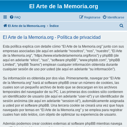
El Arte de la Memoria.org
FAQ
Registrarse
Identificarse
B
El Arte de la Memoria.org
Índice
u
El Arte de la Memoria.org - Política de privacidad
s
c
Esta política explica con detalle cómo “El Arte de la Memoria.org” junto con sus
empresas asociadas (de aquí en adelante “nosotros”, “nos”, “nuestro”, “El Arte
a
de la Memoria.org”, “https://www.elartedelamemoria.org/foros”) y phpBB (de
r
aquí en adelante “ellos”, “sus”, “software phpBB”, “www.phpbb.com”, “phpBB
Limited”, “phpBB Teams”) emplean cualquier información obtenida durante
cualquier sesión de uso por usted (de aquí en adelante “su información”).
Su información es obtenida por dos vías. Primeramente, navegar por “El Arte
de la Memoria.org” hará al software phpBB crear un número de cookies, las
cuales son un pequeño archivo de texto que se descargan en los archivos
temporales del navegador de su PC. Las primeras dos cookies sólo contienen
un identificador de usuario (de aquí en adelante “user-id”) y un identificador de
sesión anónima (de aquí en adelante “session-id”), automáticamente asignada
a usted por el software phpBB. Una tercera cookie se creará una vez que haya
navegado por temas en “El Arte de la Memoria.org” y se emplea para registrar
cuales han sido leídos, con objeto de optimizar su experiencia de usuario.
Además podemos crear cookies externas al software phpBB mientras navega