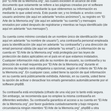
por “El Arte de la Memoria.org”, las cuales exceden el alcance de este
documento que solamente se refiere a las páginas creadas por el software
phpBB. La segunda vía mediante la que obtenemos su información es
mediante lo que usted envía. Esto puede ser, y no limitado a: envíos como
usuario anónimo (de aquí en adelante “envíos anónimos”), su registro en “El
Arte de la Memoria.org” (de aquí en adelante “su cuenta”) y mensajes
enviados por usted después de registrarse y mientras se haya identificado (de
aquí en adelante “sus mensajes”).
Su cuenta como mínimo constará de un nombre único de identificación (de
aquí en adelante “su nombre de usuario”), una contraseña personal empleada
para la identificación (de aquí en adelante “su contraseña”) y una dirección de
email personal válida (de aquí en adelante “su email”). La información de su
cuenta en “El Arte de la Memoria.org” está protegida por las leyes de
protección de datos aplicables en el país en el que estamos instalados.
Cualquier información más allá de su nombre de usuario, su contraseña y su
dirección de e-mail requerida por “El Arte de la Memoria.org” durante el
proceso de registro será obligatoria u opcional, según el criterio de “El Arte de
la Memoria.org”. En cualquier caso, usted tiene la opción de qué información
en su cuenta será públicamente exhibida. Además, en su cuenta, usted tiene
la opción de activar o desactivar los emails generados automáticamente por el
software phpBB.
Su contraseña está encriptada (cifrado de una vía) por lo tanto está segura.
Sin embargo, se recomienda que no emplee la misma contraseña en
diferentes websites. Su contraseña garantiza el acceso a su cuenta en “El Arte
de la Memoria.org”, por favor guárdela cuidadosamente y bajo ninguna
circunstancia ningún miembro “El Arte de la Memoria.org”, phpBB u otra