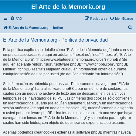
El Arte de la Memoria.org
FAQ
Registrarse
Identificarse
B
El Arte de la Memoria.org
Índice
u
El Arte de la Memoria.org - Política de privacidad
s
c
Esta política explica con detalle cómo “El Arte de la Memoria.org” junto con sus
empresas asociadas (de aquí en adelante “nosotros”, “nos”, “nuestro”, “El Arte
a
de la Memoria.org”, “https://www.elartedelamemoria.org/foros”) y phpBB (de
r
aquí en adelante “ellos”, “sus”, “software phpBB”, “www.phpbb.com”, “phpBB
Limited”, “phpBB Teams”) emplean cualquier información obtenida durante
cualquier sesión de uso por usted (de aquí en adelante “su información”).
Su información es obtenida por dos vías. Primeramente, navegar por “El Arte
de la Memoria.org” hará al software phpBB crear un número de cookies, las
cuales son un pequeño archivo de texto que se descargan en los archivos
temporales del navegador de su PC. Las primeras dos cookies sólo contienen
un identificador de usuario (de aquí en adelante “user-id”) y un identificador de
sesión anónima (de aquí en adelante “session-id”), automáticamente asignada
a usted por el software phpBB. Una tercera cookie se creará una vez que haya
navegado por temas en “El Arte de la Memoria.org” y se emplea para registrar
cuales han sido leídos, con objeto de optimizar su experiencia de usuario.
Además podemos crear cookies externas al software phpBB mientras navega