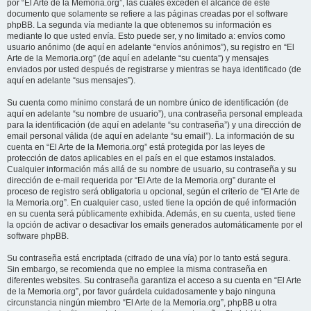
por “El Arte de la Memoria.org”, las cuales exceden el alcance de este
documento que solamente se refiere a las páginas creadas por el software
phpBB. La segunda vía mediante la que obtenemos su información es
mediante lo que usted envía. Esto puede ser, y no limitado a: envíos como
usuario anónimo (de aquí en adelante “envíos anónimos”), su registro en “El
Arte de la Memoria.org” (de aquí en adelante “su cuenta”) y mensajes
enviados por usted después de registrarse y mientras se haya identificado (de
aquí en adelante “sus mensajes”).
Su cuenta como mínimo constará de un nombre único de identificación (de
aquí en adelante “su nombre de usuario”), una contraseña personal empleada
para la identificación (de aquí en adelante “su contraseña”) y una dirección de
email personal válida (de aquí en adelante “su email”). La información de su
cuenta en “El Arte de la Memoria.org” está protegida por las leyes de
protección de datos aplicables en el país en el que estamos instalados.
Cualquier información más allá de su nombre de usuario, su contraseña y su
dirección de e-mail requerida por “El Arte de la Memoria.org” durante el
proceso de registro será obligatoria u opcional, según el criterio de “El Arte de
la Memoria.org”. En cualquier caso, usted tiene la opción de qué información
en su cuenta será públicamente exhibida. Además, en su cuenta, usted tiene
la opción de activar o desactivar los emails generados automáticamente por el
software phpBB.
Su contraseña está encriptada (cifrado de una vía) por lo tanto está segura.
Sin embargo, se recomienda que no emplee la misma contraseña en
diferentes websites. Su contraseña garantiza el acceso a su cuenta en “El Arte
de la Memoria.org”, por favor guárdela cuidadosamente y bajo ninguna
circunstancia ningún miembro “El Arte de la Memoria.org”, phpBB u otra