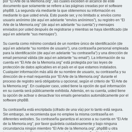
por “El Arte de la Memoria.org”, las cuales exceden el alcance de este
documento que solamente se refiere a las páginas creadas por el software
phpBB. La segunda vía mediante la que obtenemos su información es
mediante lo que usted envía. Esto puede ser, y no limitado a: envíos como
usuario anónimo (de aquí en adelante “envíos anónimos”), su registro en “El
Arte de la Memoria.org” (de aquí en adelante “su cuenta”) y mensajes
enviados por usted después de registrarse y mientras se haya identificado (de
aquí en adelante “sus mensajes”).
Su cuenta como mínimo constará de un nombre único de identificación (de
aquí en adelante “su nombre de usuario”), una contraseña personal empleada
para la identificación (de aquí en adelante “su contraseña”) y una dirección de
email personal válida (de aquí en adelante “su email”). La información de su
cuenta en “El Arte de la Memoria.org” está protegida por las leyes de
protección de datos aplicables en el país en el que estamos instalados.
Cualquier información más allá de su nombre de usuario, su contraseña y su
dirección de e-mail requerida por “El Arte de la Memoria.org” durante el
proceso de registro será obligatoria u opcional, según el criterio de “El Arte de
la Memoria.org”. En cualquier caso, usted tiene la opción de qué información
en su cuenta será públicamente exhibida. Además, en su cuenta, usted tiene
la opción de activar o desactivar los emails generados automáticamente por el
software phpBB.
Su contraseña está encriptada (cifrado de una vía) por lo tanto está segura.
Sin embargo, se recomienda que no emplee la misma contraseña en
diferentes websites. Su contraseña garantiza el acceso a su cuenta en “El Arte
de la Memoria.org”, por favor guárdela cuidadosamente y bajo ninguna
circunstancia ningún miembro “El Arte de la Memoria.org”, phpBB u otra