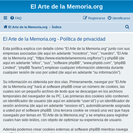
El Arte de la Memoria.org
FAQ
Registrarse
Identificarse
B
El Arte de la Memoria.org
Índice
u
El Arte de la Memoria.org - Política de privacidad
s
c
Esta política explica con detalle cómo “El Arte de la Memoria.org” junto con sus
empresas asociadas (de aquí en adelante “nosotros”, “nos”, “nuestro”, “El Arte
a
de la Memoria.org”, “https://www.elartedelamemoria.org/foros”) y phpBB (de
r
aquí en adelante “ellos”, “sus”, “software phpBB”, “www.phpbb.com”, “phpBB
Limited”, “phpBB Teams”) emplean cualquier información obtenida durante
cualquier sesión de uso por usted (de aquí en adelante “su información”).
Su información es obtenida por dos vías. Primeramente, navegar por “El Arte
de la Memoria.org” hará al software phpBB crear un número de cookies, las
cuales son un pequeño archivo de texto que se descargan en los archivos
temporales del navegador de su PC. Las primeras dos cookies sólo contienen
un identificador de usuario (de aquí en adelante “user-id”) y un identificador de
sesión anónima (de aquí en adelante “session-id”), automáticamente asignada
a usted por el software phpBB. Una tercera cookie se creará una vez que haya
navegado por temas en “El Arte de la Memoria.org” y se emplea para registrar
cuales han sido leídos, con objeto de optimizar su experiencia de usuario.
Además podemos crear cookies externas al software phpBB mientras navega