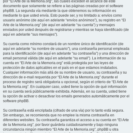
por “El Arte de la Memoria.org”, las cuales exceden el alcance de este
documento que solamente se refiere a las páginas creadas por el software
phpBB. La segunda vía mediante la que obtenemos su información es
mediante lo que usted envía. Esto puede ser, y no limitado a: envíos como
usuario anónimo (de aquí en adelante “envíos anónimos”), su registro en “El
Arte de la Memoria.org” (de aquí en adelante “su cuenta”) y mensajes
enviados por usted después de registrarse y mientras se haya identificado (de
aquí en adelante “sus mensajes”).
Su cuenta como mínimo constará de un nombre único de identificación (de
aquí en adelante “su nombre de usuario”), una contraseña personal empleada
para la identificación (de aquí en adelante “su contraseña”) y una dirección de
email personal válida (de aquí en adelante “su email”). La información de su
cuenta en “El Arte de la Memoria.org” está protegida por las leyes de
protección de datos aplicables en el país en el que estamos instalados.
Cualquier información más allá de su nombre de usuario, su contraseña y su
dirección de e-mail requerida por “El Arte de la Memoria.org” durante el
proceso de registro será obligatoria u opcional, según el criterio de “El Arte de
la Memoria.org”. En cualquier caso, usted tiene la opción de qué información
en su cuenta será públicamente exhibida. Además, en su cuenta, usted tiene
la opción de activar o desactivar los emails generados automáticamente por el
software phpBB.
Su contraseña está encriptada (cifrado de una vía) por lo tanto está segura.
Sin embargo, se recomienda que no emplee la misma contraseña en
diferentes websites. Su contraseña garantiza el acceso a su cuenta en “El Arte
de la Memoria.org”, por favor guárdela cuidadosamente y bajo ninguna
circunstancia ningún miembro “El Arte de la Memoria.org”, phpBB u otra