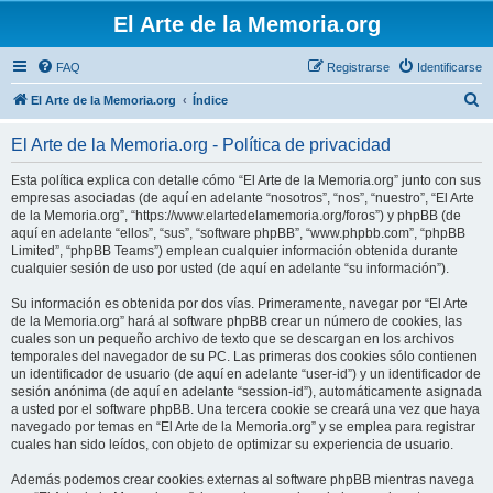
El Arte de la Memoria.org
FAQ
Registrarse
Identificarse
B
El Arte de la Memoria.org
Índice
u
El Arte de la Memoria.org - Política de privacidad
s
c
Esta política explica con detalle cómo “El Arte de la Memoria.org” junto con sus
empresas asociadas (de aquí en adelante “nosotros”, “nos”, “nuestro”, “El Arte
a
de la Memoria.org”, “https://www.elartedelamemoria.org/foros”) y phpBB (de
r
aquí en adelante “ellos”, “sus”, “software phpBB”, “www.phpbb.com”, “phpBB
Limited”, “phpBB Teams”) emplean cualquier información obtenida durante
cualquier sesión de uso por usted (de aquí en adelante “su información”).
Su información es obtenida por dos vías. Primeramente, navegar por “El Arte
de la Memoria.org” hará al software phpBB crear un número de cookies, las
cuales son un pequeño archivo de texto que se descargan en los archivos
temporales del navegador de su PC. Las primeras dos cookies sólo contienen
un identificador de usuario (de aquí en adelante “user-id”) y un identificador de
sesión anónima (de aquí en adelante “session-id”), automáticamente asignada
a usted por el software phpBB. Una tercera cookie se creará una vez que haya
navegado por temas en “El Arte de la Memoria.org” y se emplea para registrar
cuales han sido leídos, con objeto de optimizar su experiencia de usuario.
Además podemos crear cookies externas al software phpBB mientras navega