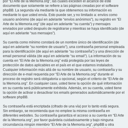
por “El Arte de la Memoria.org”, las cuales exceden el alcance de este
documento que solamente se refiere a las páginas creadas por el software
phpBB. La segunda vía mediante la que obtenemos su información es
mediante lo que usted envía. Esto puede ser, y no limitado a: envíos como
usuario anónimo (de aquí en adelante “envíos anónimos”), su registro en “El
Arte de la Memoria.org” (de aquí en adelante “su cuenta”) y mensajes
enviados por usted después de registrarse y mientras se haya identificado (de
aquí en adelante “sus mensajes”).
Su cuenta como mínimo constará de un nombre único de identificación (de
aquí en adelante “su nombre de usuario”), una contraseña personal empleada
para la identificación (de aquí en adelante “su contraseña”) y una dirección de
email personal válida (de aquí en adelante “su email”). La información de su
cuenta en “El Arte de la Memoria.org” está protegida por las leyes de
protección de datos aplicables en el país en el que estamos instalados.
Cualquier información más allá de su nombre de usuario, su contraseña y su
dirección de e-mail requerida por “El Arte de la Memoria.org” durante el
proceso de registro será obligatoria u opcional, según el criterio de “El Arte de
la Memoria.org”. En cualquier caso, usted tiene la opción de qué información
en su cuenta será públicamente exhibida. Además, en su cuenta, usted tiene
la opción de activar o desactivar los emails generados automáticamente por el
software phpBB.
Su contraseña está encriptada (cifrado de una vía) por lo tanto está segura.
Sin embargo, se recomienda que no emplee la misma contraseña en
diferentes websites. Su contraseña garantiza el acceso a su cuenta en “El Arte
de la Memoria.org”, por favor guárdela cuidadosamente y bajo ninguna
circunstancia ningún miembro “El Arte de la Memoria.org”, phpBB u otra