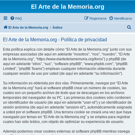
El Arte de la Memoria.org
FAQ
Registrarse
Identificarse
B
El Arte de la Memoria.org
Índice
u
El Arte de la Memoria.org - Política de privacidad
s
c
Esta política explica con detalle cómo “El Arte de la Memoria.org” junto con sus
empresas asociadas (de aquí en adelante “nosotros”, “nos”, “nuestro”, “El Arte
a
de la Memoria.org”, “https://www.elartedelamemoria.org/foros”) y phpBB (de
r
aquí en adelante “ellos”, “sus”, “software phpBB”, “www.phpbb.com”, “phpBB
Limited”, “phpBB Teams”) emplean cualquier información obtenida durante
cualquier sesión de uso por usted (de aquí en adelante “su información”).
Su información es obtenida por dos vías. Primeramente, navegar por “El Arte
de la Memoria.org” hará al software phpBB crear un número de cookies, las
cuales son un pequeño archivo de texto que se descargan en los archivos
temporales del navegador de su PC. Las primeras dos cookies sólo contienen
un identificador de usuario (de aquí en adelante “user-id”) y un identificador de
sesión anónima (de aquí en adelante “session-id”), automáticamente asignada
a usted por el software phpBB. Una tercera cookie se creará una vez que haya
navegado por temas en “El Arte de la Memoria.org” y se emplea para registrar
cuales han sido leídos, con objeto de optimizar su experiencia de usuario.
Además podemos crear cookies externas al software phpBB mientras navega