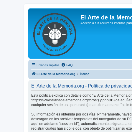
El Arte de la Memo
Accede a tus recursos internos par
Enlaces rápidos
FAQ
El Arte de la Memoria.org
Índice
El Arte de la Memoria.org - Política de privacida
Esta política explica con detalle cómo “El Arte de la Memoria.o
“https://www.elartedelamemoria.org/foros”) y phpBB (de aquí e
cualquier sesión de uso por usted (de aquí en adelante “su inf
Su información es obtenida por dos vías. Primeramente, navega
descargan en los archivos temporales del navegador de su PC. 
aquí en adelante “session-id”), automáticamente asignada a u
registrar cuales han sido leídos, con objeto de optimizar su ex