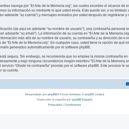
tras navega por “El Arte de la Memoria.org”, las cuales exceden el alcance de e
mos su información es mediante lo que usted envía. Esto puede ser, y no limitado
í en adelante “su cuenta”) y mensajes enviados por usted después de registrarse y 
cación (de aquí en adelante “su nombre de usuario”), una contraseña personal em
en adelante “su email”). La información de su cuenta en “El Arte de la Memoria.org
información más allá de su nombre de usuario, su contraseña y su dirección de e-ma
rio de “El Arte de la Memoria.org”. En cualquier caso, usted tiene la opción de qu
os emails generados automáticamente por el software phpBB.
to está segura. Sin embargo, se recomienda que no emplee la misma contraseña en 
adosamente y bajo ninguna circunstancia ningún miembro “El Arte de la Memoria.org
 servicio “Olvidé mi contraseña” provisto por el software phpBB. Este proceso le so
r su cuenta.
Desarrollado por
phpBB
® Forum Software © phpBB Limited
Traducción al español por
phpBB España
Privacidad
|
Condiciones