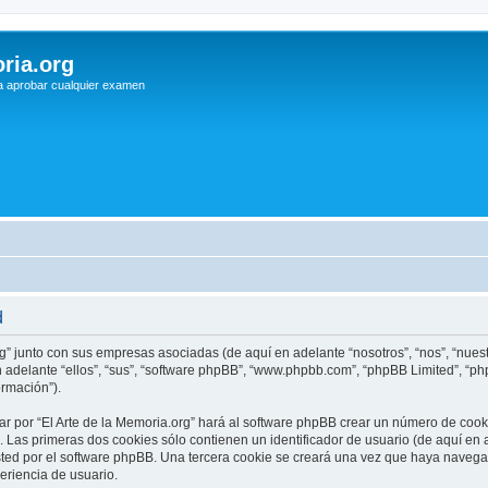
ria.org
a aprobar cualquier examen
d
rg” junto con sus empresas asociadas (de aquí en adelante “nosotros”, “nos”, “nuestr
n adelante “ellos”, “sus”, “software phpBB”, “www.phpbb.com”, “phpBB Limited”, “
ormación”).
r por “El Arte de la Memoria.org” hará al software phpBB crear un número de cook
Las primeras dos cookies sólo contienen un identificador de usuario (de aquí en a
sted por el software phpBB. Una tercera cookie se creará una vez que haya navega
periencia de usuario.