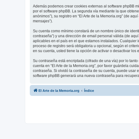
Además podemos crear cookies externas al software phpBB mien
por el software phpBB. La segunda vía mediante la que obtene
anónimos”), su registro en “El Arte de la Memoria.org” (de aqu
mensajes”).
Su cuenta como mínimo constará de un nombre único de identifi
contraseña”) y una dirección de email personal válida (de aquí 
aplicables en el país en el que estamos instalados. Cualquier 
proceso de registro será obligatoria u opcional, según el crite
en su cuenta, usted tiene la opción de activar o desactivar l
Su contraseña está encriptada (cifrado de una vía) por lo tan
cuenta en “El Arte de la Memoria.org”, por favor guárdela cuid
contraseña. Si olvidó la contraseña de su cuenta, puede usar el
software phpBB generará una nueva contraseña para recupera
El Arte de la Memoria.org
Índice