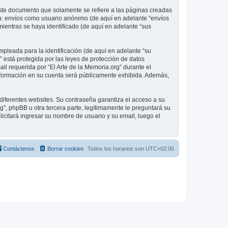
ste documento que solamente se refiere a las páginas creadas
 a: envíos como usuario anónimo (de aquí en adelante “envíos
mientras se haya identificado (de aquí en adelante “sus
pleada para la identificación (de aquí en adelante “su
” está protegida por las leyes de protección de datos
il requerida por “El Arte de la Memoria.org” durante el
é información en su cuenta será públicamente exhibida. Además,
diferentes websites. Su contraseña garantiza el acceso a su
”, phpBB u otra tercera parte, legítimamente le preguntará su
licitará ingresar su nombre de usuario y su email, luego el
Contáctenos
Borrar cookies
Todos los horarios son
UTC+02:00