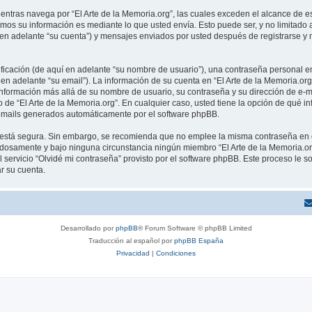
tras navega por “El Arte de la Memoria.org”, las cuales exceden el alcance de e
mos su información es mediante lo que usted envía. Esto puede ser, y no limitado
í en adelante “su cuenta”) y mensajes enviados por usted después de registrarse y 
cación (de aquí en adelante “su nombre de usuario”), una contraseña personal em
en adelante “su email”). La información de su cuenta en “El Arte de la Memoria.org
información más allá de su nombre de usuario, su contraseña y su dirección de e-ma
rio de “El Arte de la Memoria.org”. En cualquier caso, usted tiene la opción de qu
os emails generados automáticamente por el software phpBB.
to está segura. Sin embargo, se recomienda que no emplee la misma contraseña en 
adosamente y bajo ninguna circunstancia ningún miembro “El Arte de la Memoria.org
 servicio “Olvidé mi contraseña” provisto por el software phpBB. Este proceso le so
r su cuenta.
Desarrollado por
phpBB
® Forum Software © phpBB Limited
Traducción al español por
phpBB España
Privacidad
|
Condiciones