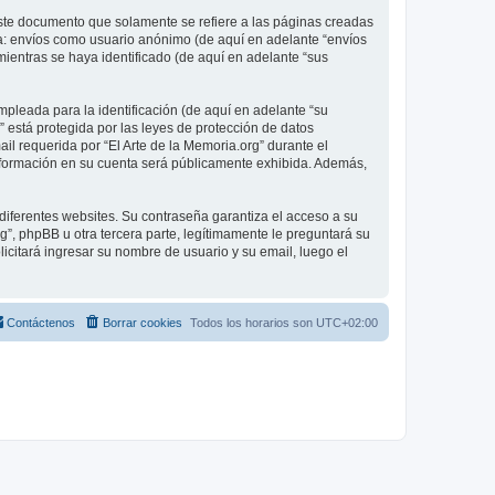
ste documento que solamente se refiere a las páginas creadas
 a: envíos como usuario anónimo (de aquí en adelante “envíos
mientras se haya identificado (de aquí en adelante “sus
pleada para la identificación (de aquí en adelante “su
” está protegida por las leyes de protección de datos
il requerida por “El Arte de la Memoria.org” durante el
é información en su cuenta será públicamente exhibida. Además,
diferentes websites. Su contraseña garantiza el acceso a su
”, phpBB u otra tercera parte, legítimamente le preguntará su
licitará ingresar su nombre de usuario y su email, luego el
Contáctenos
Borrar cookies
Todos los horarios son
UTC+02:00