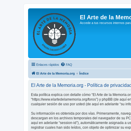
El Arte de la Memo
Accede a tus recursos internos par
Enlaces rápidos
FAQ
El Arte de la Memoria.org
Índice
El Arte de la Memoria.org - Política de privacida
Esta política explica con detalle cómo “El Arte de la Memoria.o
“https://www.elartedelamemoria.org/foros”) y phpBB (de aquí e
cualquier sesión de uso por usted (de aquí en adelante “su inf
Su información es obtenida por dos vías. Primeramente, navega
descargan en los archivos temporales del navegador de su PC. 
aquí en adelante “session-id”), automáticamente asignada a u
registrar cuales han sido leídos, con objeto de optimizar su ex