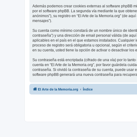
Además podemos crear cookies externas al software phpBB mien
por el software phpBB. La segunda vía mediante la que obtene
anónimos”), su registro en “El Arte de la Memoria.org” (de aqu
mensajes”).
Su cuenta como mínimo constará de un nombre único de identifi
contraseña”) y una dirección de email personal válida (de aquí 
aplicables en el país en el que estamos instalados. Cualquier 
proceso de registro será obligatoria u opcional, según el crite
en su cuenta, usted tiene la opción de activar o desactivar l
Su contraseña está encriptada (cifrado de una vía) por lo tan
cuenta en “El Arte de la Memoria.org”, por favor guárdela cuid
contraseña. Si olvidó la contraseña de su cuenta, puede usar el
software phpBB generará una nueva contraseña para recupera
El Arte de la Memoria.org
Índice