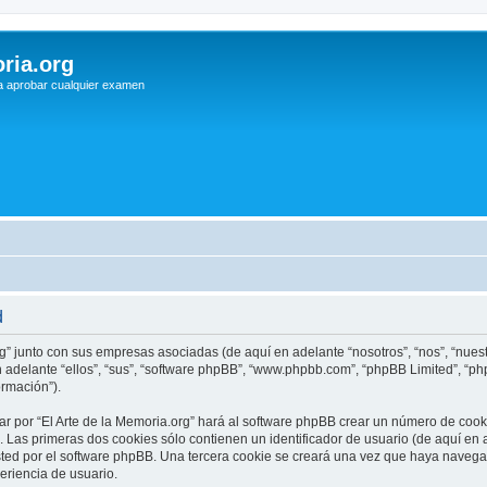
ria.org
a aprobar cualquier examen
d
rg” junto con sus empresas asociadas (de aquí en adelante “nosotros”, “nos”, “nuestr
n adelante “ellos”, “sus”, “software phpBB”, “www.phpbb.com”, “phpBB Limited”, “
ormación”).
r por “El Arte de la Memoria.org” hará al software phpBB crear un número de cook
Las primeras dos cookies sólo contienen un identificador de usuario (de aquí en a
sted por el software phpBB. Una tercera cookie se creará una vez que haya navega
periencia de usuario.