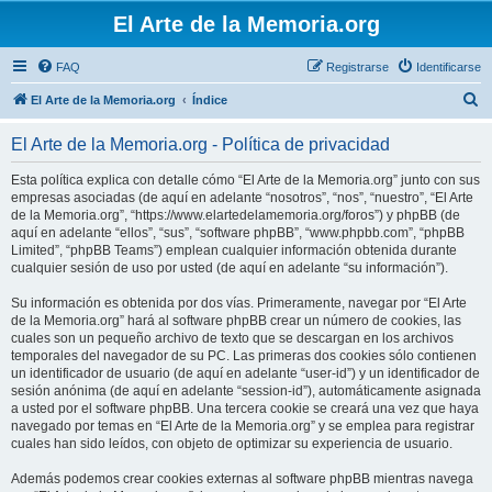
El Arte de la Memoria.org
FAQ
Registrarse
Identificarse
B
El Arte de la Memoria.org
Índice
u
El Arte de la Memoria.org - Política de privacidad
s
c
Esta política explica con detalle cómo “El Arte de la Memoria.org” junto con sus
empresas asociadas (de aquí en adelante “nosotros”, “nos”, “nuestro”, “El Arte
a
de la Memoria.org”, “https://www.elartedelamemoria.org/foros”) y phpBB (de
r
aquí en adelante “ellos”, “sus”, “software phpBB”, “www.phpbb.com”, “phpBB
Limited”, “phpBB Teams”) emplean cualquier información obtenida durante
cualquier sesión de uso por usted (de aquí en adelante “su información”).
Su información es obtenida por dos vías. Primeramente, navegar por “El Arte
de la Memoria.org” hará al software phpBB crear un número de cookies, las
cuales son un pequeño archivo de texto que se descargan en los archivos
temporales del navegador de su PC. Las primeras dos cookies sólo contienen
un identificador de usuario (de aquí en adelante “user-id”) y un identificador de
sesión anónima (de aquí en adelante “session-id”), automáticamente asignada
a usted por el software phpBB. Una tercera cookie se creará una vez que haya
navegado por temas en “El Arte de la Memoria.org” y se emplea para registrar
cuales han sido leídos, con objeto de optimizar su experiencia de usuario.
Además podemos crear cookies externas al software phpBB mientras navega