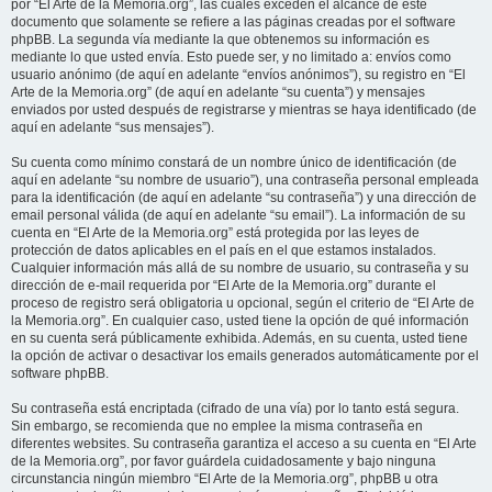
por “El Arte de la Memoria.org”, las cuales exceden el alcance de este
documento que solamente se refiere a las páginas creadas por el software
phpBB. La segunda vía mediante la que obtenemos su información es
mediante lo que usted envía. Esto puede ser, y no limitado a: envíos como
usuario anónimo (de aquí en adelante “envíos anónimos”), su registro en “El
Arte de la Memoria.org” (de aquí en adelante “su cuenta”) y mensajes
enviados por usted después de registrarse y mientras se haya identificado (de
aquí en adelante “sus mensajes”).
Su cuenta como mínimo constará de un nombre único de identificación (de
aquí en adelante “su nombre de usuario”), una contraseña personal empleada
para la identificación (de aquí en adelante “su contraseña”) y una dirección de
email personal válida (de aquí en adelante “su email”). La información de su
cuenta en “El Arte de la Memoria.org” está protegida por las leyes de
protección de datos aplicables en el país en el que estamos instalados.
Cualquier información más allá de su nombre de usuario, su contraseña y su
dirección de e-mail requerida por “El Arte de la Memoria.org” durante el
proceso de registro será obligatoria u opcional, según el criterio de “El Arte de
la Memoria.org”. En cualquier caso, usted tiene la opción de qué información
en su cuenta será públicamente exhibida. Además, en su cuenta, usted tiene
la opción de activar o desactivar los emails generados automáticamente por el
software phpBB.
Su contraseña está encriptada (cifrado de una vía) por lo tanto está segura.
Sin embargo, se recomienda que no emplee la misma contraseña en
diferentes websites. Su contraseña garantiza el acceso a su cuenta en “El Arte
de la Memoria.org”, por favor guárdela cuidadosamente y bajo ninguna
circunstancia ningún miembro “El Arte de la Memoria.org”, phpBB u otra