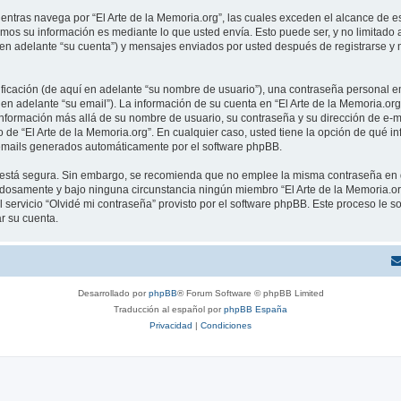
tras navega por “El Arte de la Memoria.org”, las cuales exceden el alcance de e
mos su información es mediante lo que usted envía. Esto puede ser, y no limitado
í en adelante “su cuenta”) y mensajes enviados por usted después de registrarse y 
cación (de aquí en adelante “su nombre de usuario”), una contraseña personal em
en adelante “su email”). La información de su cuenta en “El Arte de la Memoria.org
información más allá de su nombre de usuario, su contraseña y su dirección de e-ma
rio de “El Arte de la Memoria.org”. En cualquier caso, usted tiene la opción de qu
os emails generados automáticamente por el software phpBB.
to está segura. Sin embargo, se recomienda que no emplee la misma contraseña en 
adosamente y bajo ninguna circunstancia ningún miembro “El Arte de la Memoria.org
 servicio “Olvidé mi contraseña” provisto por el software phpBB. Este proceso le so
r su cuenta.
Desarrollado por
phpBB
® Forum Software © phpBB Limited
Traducción al español por
phpBB España
Privacidad
|
Condiciones