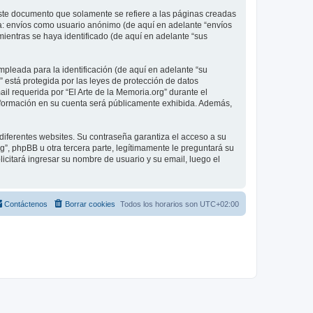
ste documento que solamente se refiere a las páginas creadas
 a: envíos como usuario anónimo (de aquí en adelante “envíos
mientras se haya identificado (de aquí en adelante “sus
pleada para la identificación (de aquí en adelante “su
” está protegida por las leyes de protección de datos
il requerida por “El Arte de la Memoria.org” durante el
é información en su cuenta será públicamente exhibida. Además,
diferentes websites. Su contraseña garantiza el acceso a su
”, phpBB u otra tercera parte, legítimamente le preguntará su
licitará ingresar su nombre de usuario y su email, luego el
Contáctenos
Borrar cookies
Todos los horarios son
UTC+02:00