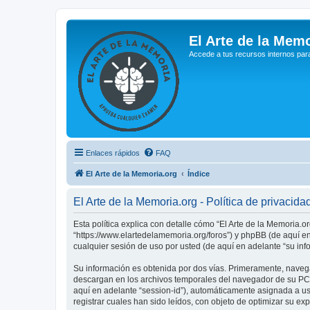
El Arte de la Memo
Accede a tus recursos internos par
Enlaces rápidos
FAQ
El Arte de la Memoria.org
Índice
El Arte de la Memoria.org - Política de privacida
Esta política explica con detalle cómo “El Arte de la Memoria.o
“https://www.elartedelamemoria.org/foros”) y phpBB (de aquí e
cualquier sesión de uso por usted (de aquí en adelante “su inf
Su información es obtenida por dos vías. Primeramente, navega
descargan en los archivos temporales del navegador de su PC. 
aquí en adelante “session-id”), automáticamente asignada a u
registrar cuales han sido leídos, con objeto de optimizar su ex