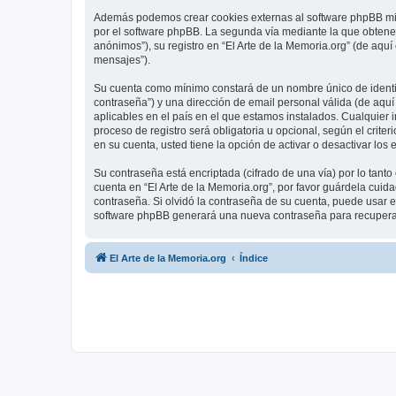
Además podemos crear cookies externas al software phpBB mien
por el software phpBB. La segunda vía mediante la que obtene
anónimos”), su registro en “El Arte de la Memoria.org” (de aqu
mensajes”).
Su cuenta como mínimo constará de un nombre único de identifi
contraseña”) y una dirección de email personal válida (de aquí 
aplicables en el país en el que estamos instalados. Cualquier 
proceso de registro será obligatoria u opcional, según el crite
en su cuenta, usted tiene la opción de activar o desactivar l
Su contraseña está encriptada (cifrado de una vía) por lo tan
cuenta en “El Arte de la Memoria.org”, por favor guárdela cuid
contraseña. Si olvidó la contraseña de su cuenta, puede usar el
software phpBB generará una nueva contraseña para recupera
El Arte de la Memoria.org
Índice