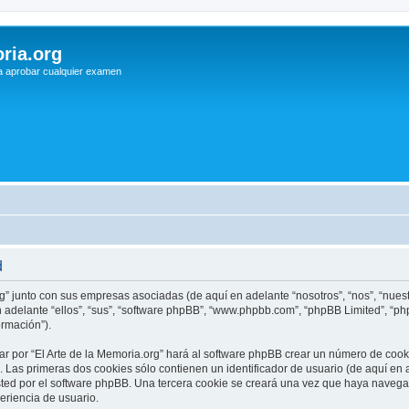
ria.org
a aprobar cualquier examen
d
rg” junto con sus empresas asociadas (de aquí en adelante “nosotros”, “nos”, “nuestr
n adelante “ellos”, “sus”, “software phpBB”, “www.phpbb.com”, “phpBB Limited”, “
ormación”).
r por “El Arte de la Memoria.org” hará al software phpBB crear un número de cook
Las primeras dos cookies sólo contienen un identificador de usuario (de aquí en a
sted por el software phpBB. Una tercera cookie se creará una vez que haya navega
periencia de usuario.