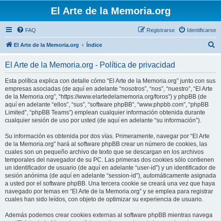
El Arte de la Memoria.org
FAQ
Registrarse
Identificarse
B
El Arte de la Memoria.org
Índice
u
El Arte de la Memoria.org - Política de privacidad
s
c
Esta política explica con detalle cómo “El Arte de la Memoria.org” junto con sus
empresas asociadas (de aquí en adelante “nosotros”, “nos”, “nuestro”, “El Arte
a
de la Memoria.org”, “https://www.elartedelamemoria.org/foros”) y phpBB (de
r
aquí en adelante “ellos”, “sus”, “software phpBB”, “www.phpbb.com”, “phpBB
Limited”, “phpBB Teams”) emplean cualquier información obtenida durante
cualquier sesión de uso por usted (de aquí en adelante “su información”).
Su información es obtenida por dos vías. Primeramente, navegar por “El Arte
de la Memoria.org” hará al software phpBB crear un número de cookies, las
cuales son un pequeño archivo de texto que se descargan en los archivos
temporales del navegador de su PC. Las primeras dos cookies sólo contienen
un identificador de usuario (de aquí en adelante “user-id”) y un identificador de
sesión anónima (de aquí en adelante “session-id”), automáticamente asignada
a usted por el software phpBB. Una tercera cookie se creará una vez que haya
navegado por temas en “El Arte de la Memoria.org” y se emplea para registrar
cuales han sido leídos, con objeto de optimizar su experiencia de usuario.
Además podemos crear cookies externas al software phpBB mientras navega