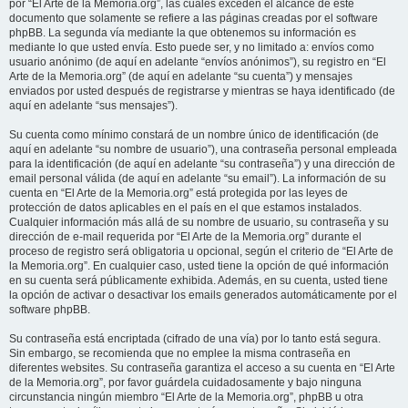
por “El Arte de la Memoria.org”, las cuales exceden el alcance de este
documento que solamente se refiere a las páginas creadas por el software
phpBB. La segunda vía mediante la que obtenemos su información es
mediante lo que usted envía. Esto puede ser, y no limitado a: envíos como
usuario anónimo (de aquí en adelante “envíos anónimos”), su registro en “El
Arte de la Memoria.org” (de aquí en adelante “su cuenta”) y mensajes
enviados por usted después de registrarse y mientras se haya identificado (de
aquí en adelante “sus mensajes”).
Su cuenta como mínimo constará de un nombre único de identificación (de
aquí en adelante “su nombre de usuario”), una contraseña personal empleada
para la identificación (de aquí en adelante “su contraseña”) y una dirección de
email personal válida (de aquí en adelante “su email”). La información de su
cuenta en “El Arte de la Memoria.org” está protegida por las leyes de
protección de datos aplicables en el país en el que estamos instalados.
Cualquier información más allá de su nombre de usuario, su contraseña y su
dirección de e-mail requerida por “El Arte de la Memoria.org” durante el
proceso de registro será obligatoria u opcional, según el criterio de “El Arte de
la Memoria.org”. En cualquier caso, usted tiene la opción de qué información
en su cuenta será públicamente exhibida. Además, en su cuenta, usted tiene
la opción de activar o desactivar los emails generados automáticamente por el
software phpBB.
Su contraseña está encriptada (cifrado de una vía) por lo tanto está segura.
Sin embargo, se recomienda que no emplee la misma contraseña en
diferentes websites. Su contraseña garantiza el acceso a su cuenta en “El Arte
de la Memoria.org”, por favor guárdela cuidadosamente y bajo ninguna
circunstancia ningún miembro “El Arte de la Memoria.org”, phpBB u otra