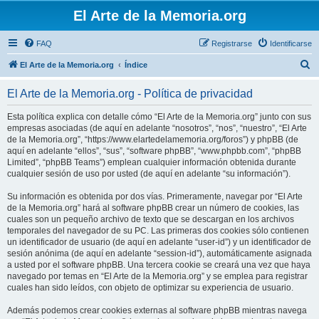
El Arte de la Memoria.org
FAQ
Registrarse
Identificarse
B
El Arte de la Memoria.org
Índice
u
El Arte de la Memoria.org - Política de privacidad
s
c
Esta política explica con detalle cómo “El Arte de la Memoria.org” junto con sus
empresas asociadas (de aquí en adelante “nosotros”, “nos”, “nuestro”, “El Arte
a
de la Memoria.org”, “https://www.elartedelamemoria.org/foros”) y phpBB (de
r
aquí en adelante “ellos”, “sus”, “software phpBB”, “www.phpbb.com”, “phpBB
Limited”, “phpBB Teams”) emplean cualquier información obtenida durante
cualquier sesión de uso por usted (de aquí en adelante “su información”).
Su información es obtenida por dos vías. Primeramente, navegar por “El Arte
de la Memoria.org” hará al software phpBB crear un número de cookies, las
cuales son un pequeño archivo de texto que se descargan en los archivos
temporales del navegador de su PC. Las primeras dos cookies sólo contienen
un identificador de usuario (de aquí en adelante “user-id”) y un identificador de
sesión anónima (de aquí en adelante “session-id”), automáticamente asignada
a usted por el software phpBB. Una tercera cookie se creará una vez que haya
navegado por temas en “El Arte de la Memoria.org” y se emplea para registrar
cuales han sido leídos, con objeto de optimizar su experiencia de usuario.
Además podemos crear cookies externas al software phpBB mientras navega