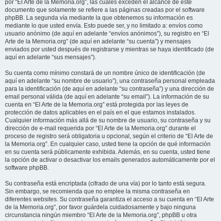
por “El Arte de la Memoria.org”, las cuales exceden el alcance de este
documento que solamente se refiere a las páginas creadas por el software
phpBB. La segunda vía mediante la que obtenemos su información es
mediante lo que usted envía. Esto puede ser, y no limitado a: envíos como
usuario anónimo (de aquí en adelante “envíos anónimos”), su registro en “El
Arte de la Memoria.org” (de aquí en adelante “su cuenta”) y mensajes
enviados por usted después de registrarse y mientras se haya identificado (de
aquí en adelante “sus mensajes”).
Su cuenta como mínimo constará de un nombre único de identificación (de
aquí en adelante “su nombre de usuario”), una contraseña personal empleada
para la identificación (de aquí en adelante “su contraseña”) y una dirección de
email personal válida (de aquí en adelante “su email”). La información de su
cuenta en “El Arte de la Memoria.org” está protegida por las leyes de
protección de datos aplicables en el país en el que estamos instalados.
Cualquier información más allá de su nombre de usuario, su contraseña y su
dirección de e-mail requerida por “El Arte de la Memoria.org” durante el
proceso de registro será obligatoria u opcional, según el criterio de “El Arte de
la Memoria.org”. En cualquier caso, usted tiene la opción de qué información
en su cuenta será públicamente exhibida. Además, en su cuenta, usted tiene
la opción de activar o desactivar los emails generados automáticamente por el
software phpBB.
Su contraseña está encriptada (cifrado de una vía) por lo tanto está segura.
Sin embargo, se recomienda que no emplee la misma contraseña en
diferentes websites. Su contraseña garantiza el acceso a su cuenta en “El Arte
de la Memoria.org”, por favor guárdela cuidadosamente y bajo ninguna
circunstancia ningún miembro “El Arte de la Memoria.org”, phpBB u otra