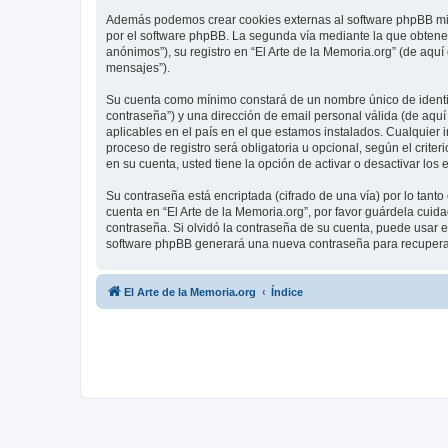
Además podemos crear cookies externas al software phpBB mien
por el software phpBB. La segunda vía mediante la que obtene
anónimos”), su registro en “El Arte de la Memoria.org” (de aqu
mensajes”).
Su cuenta como mínimo constará de un nombre único de identifi
contraseña”) y una dirección de email personal válida (de aquí 
aplicables en el país en el que estamos instalados. Cualquier 
proceso de registro será obligatoria u opcional, según el crite
en su cuenta, usted tiene la opción de activar o desactivar l
Su contraseña está encriptada (cifrado de una vía) por lo tan
cuenta en “El Arte de la Memoria.org”, por favor guárdela cuid
contraseña. Si olvidó la contraseña de su cuenta, puede usar el
software phpBB generará una nueva contraseña para recupera
El Arte de la Memoria.org
Índice