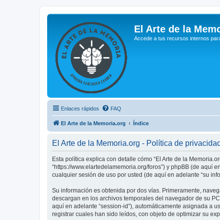
El Arte de la Memo
Accede a tus recursos internos par
Enlaces rápidos
FAQ
El Arte de la Memoria.org
Índice
El Arte de la Memoria.org - Política de privacida
Esta política explica con detalle cómo “El Arte de la Memoria.o
“https://www.elartedelamemoria.org/foros”) y phpBB (de aquí e
cualquier sesión de uso por usted (de aquí en adelante “su inf
Su información es obtenida por dos vías. Primeramente, navega
descargan en los archivos temporales del navegador de su PC. 
aquí en adelante “session-id”), automáticamente asignada a u
registrar cuales han sido leídos, con objeto de optimizar su ex