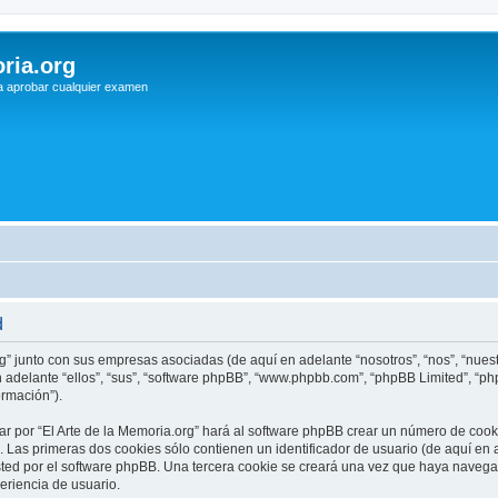
ria.org
a aprobar cualquier examen
d
rg” junto con sus empresas asociadas (de aquí en adelante “nosotros”, “nos”, “nuestr
n adelante “ellos”, “sus”, “software phpBB”, “www.phpbb.com”, “phpBB Limited”, “
ormación”).
r por “El Arte de la Memoria.org” hará al software phpBB crear un número de cook
Las primeras dos cookies sólo contienen un identificador de usuario (de aquí en a
sted por el software phpBB. Una tercera cookie se creará una vez que haya navega
periencia de usuario.