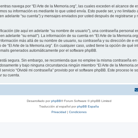
tras navega por “El Arte de la Memoria.org”, las cuales exceden el alcance de e
mos su información es mediante lo que usted envía. Esto puede ser, y no limitado
í en adelante “su cuenta”) y mensajes enviados por usted después de registrarse y 
cación (de aquí en adelante “su nombre de usuario”), una contraseña personal em
en adelante “su email”). La información de su cuenta en “El Arte de la Memoria.org
información más allá de su nombre de usuario, su contraseña y su dirección de e-ma
rio de “El Arte de la Memoria.org”. En cualquier caso, usted tiene la opción de qu
os emails generados automáticamente por el software phpBB.
to está segura. Sin embargo, se recomienda que no emplee la misma contraseña en 
adosamente y bajo ninguna circunstancia ningún miembro “El Arte de la Memoria.org
 servicio “Olvidé mi contraseña” provisto por el software phpBB. Este proceso le so
r su cuenta.
Desarrollado por
phpBB
® Forum Software © phpBB Limited
Traducción al español por
phpBB España
Privacidad
|
Condiciones