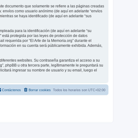
ste documento que solamente se refiere a las páginas creadas
 a: envíos como usuario anónimo (de aquí en adelante “envíos
mientras se haya identificado (de aquí en adelante “sus
pleada para la identificación (de aquí en adelante “su
” está protegida por las leyes de protección de datos
il requerida por “El Arte de la Memoria.org” durante el
é información en su cuenta será públicamente exhibida. Además,
diferentes websites. Su contraseña garantiza el acceso a su
”, phpBB u otra tercera parte, legítimamente le preguntará su
licitará ingresar su nombre de usuario y su email, luego el
Contáctenos
Borrar cookies
Todos los horarios son
UTC+02:00