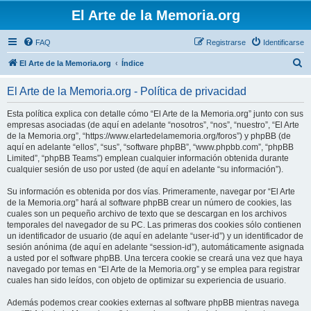
El Arte de la Memoria.org
FAQ
Registrarse
Identificarse
B
El Arte de la Memoria.org
Índice
u
El Arte de la Memoria.org - Política de privacidad
s
c
Esta política explica con detalle cómo “El Arte de la Memoria.org” junto con sus
empresas asociadas (de aquí en adelante “nosotros”, “nos”, “nuestro”, “El Arte
a
de la Memoria.org”, “https://www.elartedelamemoria.org/foros”) y phpBB (de
r
aquí en adelante “ellos”, “sus”, “software phpBB”, “www.phpbb.com”, “phpBB
Limited”, “phpBB Teams”) emplean cualquier información obtenida durante
cualquier sesión de uso por usted (de aquí en adelante “su información”).
Su información es obtenida por dos vías. Primeramente, navegar por “El Arte
de la Memoria.org” hará al software phpBB crear un número de cookies, las
cuales son un pequeño archivo de texto que se descargan en los archivos
temporales del navegador de su PC. Las primeras dos cookies sólo contienen
un identificador de usuario (de aquí en adelante “user-id”) y un identificador de
sesión anónima (de aquí en adelante “session-id”), automáticamente asignada
a usted por el software phpBB. Una tercera cookie se creará una vez que haya
navegado por temas en “El Arte de la Memoria.org” y se emplea para registrar
cuales han sido leídos, con objeto de optimizar su experiencia de usuario.
Además podemos crear cookies externas al software phpBB mientras navega