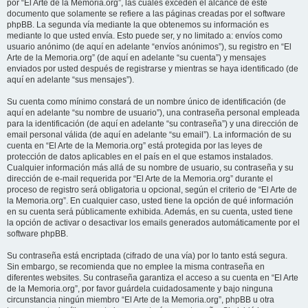
por “El Arte de la Memoria.org”, las cuales exceden el alcance de este
documento que solamente se refiere a las páginas creadas por el software
phpBB. La segunda vía mediante la que obtenemos su información es
mediante lo que usted envía. Esto puede ser, y no limitado a: envíos como
usuario anónimo (de aquí en adelante “envíos anónimos”), su registro en “El
Arte de la Memoria.org” (de aquí en adelante “su cuenta”) y mensajes
enviados por usted después de registrarse y mientras se haya identificado (de
aquí en adelante “sus mensajes”).
Su cuenta como mínimo constará de un nombre único de identificación (de
aquí en adelante “su nombre de usuario”), una contraseña personal empleada
para la identificación (de aquí en adelante “su contraseña”) y una dirección de
email personal válida (de aquí en adelante “su email”). La información de su
cuenta en “El Arte de la Memoria.org” está protegida por las leyes de
protección de datos aplicables en el país en el que estamos instalados.
Cualquier información más allá de su nombre de usuario, su contraseña y su
dirección de e-mail requerida por “El Arte de la Memoria.org” durante el
proceso de registro será obligatoria u opcional, según el criterio de “El Arte de
la Memoria.org”. En cualquier caso, usted tiene la opción de qué información
en su cuenta será públicamente exhibida. Además, en su cuenta, usted tiene
la opción de activar o desactivar los emails generados automáticamente por el
software phpBB.
Su contraseña está encriptada (cifrado de una vía) por lo tanto está segura.
Sin embargo, se recomienda que no emplee la misma contraseña en
diferentes websites. Su contraseña garantiza el acceso a su cuenta en “El Arte
de la Memoria.org”, por favor guárdela cuidadosamente y bajo ninguna
circunstancia ningún miembro “El Arte de la Memoria.org”, phpBB u otra