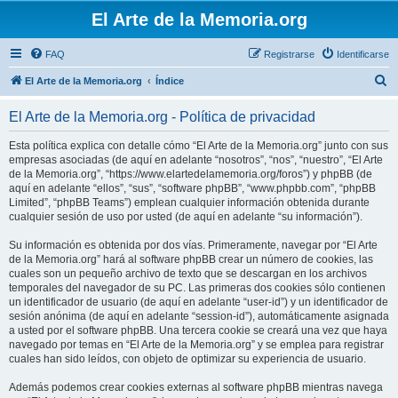
El Arte de la Memoria.org
FAQ
Registrarse
Identificarse
B
El Arte de la Memoria.org
Índice
u
El Arte de la Memoria.org - Política de privacidad
s
c
Esta política explica con detalle cómo “El Arte de la Memoria.org” junto con sus
empresas asociadas (de aquí en adelante “nosotros”, “nos”, “nuestro”, “El Arte
a
de la Memoria.org”, “https://www.elartedelamemoria.org/foros”) y phpBB (de
r
aquí en adelante “ellos”, “sus”, “software phpBB”, “www.phpbb.com”, “phpBB
Limited”, “phpBB Teams”) emplean cualquier información obtenida durante
cualquier sesión de uso por usted (de aquí en adelante “su información”).
Su información es obtenida por dos vías. Primeramente, navegar por “El Arte
de la Memoria.org” hará al software phpBB crear un número de cookies, las
cuales son un pequeño archivo de texto que se descargan en los archivos
temporales del navegador de su PC. Las primeras dos cookies sólo contienen
un identificador de usuario (de aquí en adelante “user-id”) y un identificador de
sesión anónima (de aquí en adelante “session-id”), automáticamente asignada
a usted por el software phpBB. Una tercera cookie se creará una vez que haya
navegado por temas en “El Arte de la Memoria.org” y se emplea para registrar
cuales han sido leídos, con objeto de optimizar su experiencia de usuario.
Además podemos crear cookies externas al software phpBB mientras navega