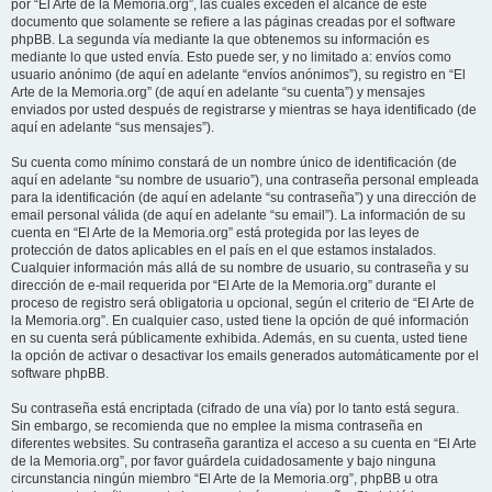
por “El Arte de la Memoria.org”, las cuales exceden el alcance de este
documento que solamente se refiere a las páginas creadas por el software
phpBB. La segunda vía mediante la que obtenemos su información es
mediante lo que usted envía. Esto puede ser, y no limitado a: envíos como
usuario anónimo (de aquí en adelante “envíos anónimos”), su registro en “El
Arte de la Memoria.org” (de aquí en adelante “su cuenta”) y mensajes
enviados por usted después de registrarse y mientras se haya identificado (de
aquí en adelante “sus mensajes”).
Su cuenta como mínimo constará de un nombre único de identificación (de
aquí en adelante “su nombre de usuario”), una contraseña personal empleada
para la identificación (de aquí en adelante “su contraseña”) y una dirección de
email personal válida (de aquí en adelante “su email”). La información de su
cuenta en “El Arte de la Memoria.org” está protegida por las leyes de
protección de datos aplicables en el país en el que estamos instalados.
Cualquier información más allá de su nombre de usuario, su contraseña y su
dirección de e-mail requerida por “El Arte de la Memoria.org” durante el
proceso de registro será obligatoria u opcional, según el criterio de “El Arte de
la Memoria.org”. En cualquier caso, usted tiene la opción de qué información
en su cuenta será públicamente exhibida. Además, en su cuenta, usted tiene
la opción de activar o desactivar los emails generados automáticamente por el
software phpBB.
Su contraseña está encriptada (cifrado de una vía) por lo tanto está segura.
Sin embargo, se recomienda que no emplee la misma contraseña en
diferentes websites. Su contraseña garantiza el acceso a su cuenta en “El Arte
de la Memoria.org”, por favor guárdela cuidadosamente y bajo ninguna
circunstancia ningún miembro “El Arte de la Memoria.org”, phpBB u otra