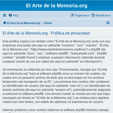
El Arte de la Memoria.org
FAQ
Registrarse
Identificarse
B
El Arte de la Memoria.org
Índice
u
El Arte de la Memoria.org - Política de privacidad
s
c
Esta política explica con detalle cómo “El Arte de la Memoria.org” junto con sus
empresas asociadas (de aquí en adelante “nosotros”, “nos”, “nuestro”, “El Arte
a
de la Memoria.org”, “https://www.elartedelamemoria.org/foros”) y phpBB (de
r
aquí en adelante “ellos”, “sus”, “software phpBB”, “www.phpbb.com”, “phpBB
Limited”, “phpBB Teams”) emplean cualquier información obtenida durante
cualquier sesión de uso por usted (de aquí en adelante “su información”).
Su información es obtenida por dos vías. Primeramente, navegar por “El Arte
de la Memoria.org” hará al software phpBB crear un número de cookies, las
cuales son un pequeño archivo de texto que se descargan en los archivos
temporales del navegador de su PC. Las primeras dos cookies sólo contienen
un identificador de usuario (de aquí en adelante “user-id”) y un identificador de
sesión anónima (de aquí en adelante “session-id”), automáticamente asignada
a usted por el software phpBB. Una tercera cookie se creará una vez que haya
navegado por temas en “El Arte de la Memoria.org” y se emplea para registrar
cuales han sido leídos, con objeto de optimizar su experiencia de usuario.
Además podemos crear cookies externas al software phpBB mientras navega