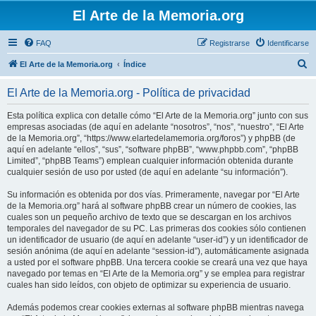
El Arte de la Memoria.org
FAQ
Registrarse
Identificarse
B
El Arte de la Memoria.org
Índice
u
El Arte de la Memoria.org - Política de privacidad
s
c
Esta política explica con detalle cómo “El Arte de la Memoria.org” junto con sus
empresas asociadas (de aquí en adelante “nosotros”, “nos”, “nuestro”, “El Arte
a
de la Memoria.org”, “https://www.elartedelamemoria.org/foros”) y phpBB (de
r
aquí en adelante “ellos”, “sus”, “software phpBB”, “www.phpbb.com”, “phpBB
Limited”, “phpBB Teams”) emplean cualquier información obtenida durante
cualquier sesión de uso por usted (de aquí en adelante “su información”).
Su información es obtenida por dos vías. Primeramente, navegar por “El Arte
de la Memoria.org” hará al software phpBB crear un número de cookies, las
cuales son un pequeño archivo de texto que se descargan en los archivos
temporales del navegador de su PC. Las primeras dos cookies sólo contienen
un identificador de usuario (de aquí en adelante “user-id”) y un identificador de
sesión anónima (de aquí en adelante “session-id”), automáticamente asignada
a usted por el software phpBB. Una tercera cookie se creará una vez que haya
navegado por temas en “El Arte de la Memoria.org” y se emplea para registrar
cuales han sido leídos, con objeto de optimizar su experiencia de usuario.
Además podemos crear cookies externas al software phpBB mientras navega