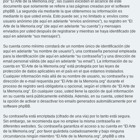
por “El Arte de la Memoria.org”, las cuales exceden el alcance de este
documento que solamente se refiere a las páginas creadas por el software
phpBB. La segunda vía mediante la que obtenemos su información es
mediante lo que usted envía. Esto puede ser, y no limitado a: envíos como
usuario anónimo (de aquí en adelante “envíos anónimos”), su registro en “El
Arte de la Memoria.org” (de aquí en adelante “su cuenta”) y mensajes
enviados por usted después de registrarse y mientras se haya identificado (de
aquí en adelante “sus mensajes”).
Su cuenta como mínimo constará de un nombre único de identificación (de
aquí en adelante “su nombre de usuario”), una contraseña personal empleada
para la identificación (de aquí en adelante “su contraseña”) y una dirección de
email personal válida (de aquí en adelante “su email”). La información de su
cuenta en “El Arte de la Memoria.org” está protegida por las leyes de
protección de datos aplicables en el país en el que estamos instalados.
Cualquier información más allá de su nombre de usuario, su contraseña y su
dirección de e-mail requerida por “El Arte de la Memoria.org” durante el
proceso de registro será obligatoria u opcional, según el criterio de “El Arte de
la Memoria.org”. En cualquier caso, usted tiene la opción de qué información
en su cuenta será públicamente exhibida. Además, en su cuenta, usted tiene
la opción de activar o desactivar los emails generados automáticamente por el
software phpBB.
Su contraseña está encriptada (cifrado de una vía) por lo tanto está segura.
Sin embargo, se recomienda que no emplee la misma contraseña en
diferentes websites. Su contraseña garantiza el acceso a su cuenta en “El Arte
de la Memoria.org”, por favor guárdela cuidadosamente y bajo ninguna
circunstancia ningún miembro “El Arte de la Memoria.org”, phpBB u otra