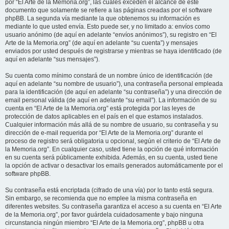
por “El Arte de la Memoria.org”, las cuales exceden el alcance de este
documento que solamente se refiere a las páginas creadas por el software
phpBB. La segunda vía mediante la que obtenemos su información es
mediante lo que usted envía. Esto puede ser, y no limitado a: envíos como
usuario anónimo (de aquí en adelante “envíos anónimos”), su registro en “El
Arte de la Memoria.org” (de aquí en adelante “su cuenta”) y mensajes
enviados por usted después de registrarse y mientras se haya identificado (de
aquí en adelante “sus mensajes”).
Su cuenta como mínimo constará de un nombre único de identificación (de
aquí en adelante “su nombre de usuario”), una contraseña personal empleada
para la identificación (de aquí en adelante “su contraseña”) y una dirección de
email personal válida (de aquí en adelante “su email”). La información de su
cuenta en “El Arte de la Memoria.org” está protegida por las leyes de
protección de datos aplicables en el país en el que estamos instalados.
Cualquier información más allá de su nombre de usuario, su contraseña y su
dirección de e-mail requerida por “El Arte de la Memoria.org” durante el
proceso de registro será obligatoria u opcional, según el criterio de “El Arte de
la Memoria.org”. En cualquier caso, usted tiene la opción de qué información
en su cuenta será públicamente exhibida. Además, en su cuenta, usted tiene
la opción de activar o desactivar los emails generados automáticamente por el
software phpBB.
Su contraseña está encriptada (cifrado de una vía) por lo tanto está segura.
Sin embargo, se recomienda que no emplee la misma contraseña en
diferentes websites. Su contraseña garantiza el acceso a su cuenta en “El Arte
de la Memoria.org”, por favor guárdela cuidadosamente y bajo ninguna
circunstancia ningún miembro “El Arte de la Memoria.org”, phpBB u otra