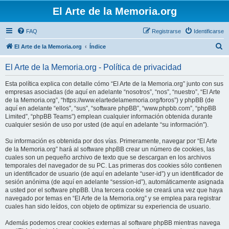
El Arte de la Memoria.org
FAQ
Registrarse
Identificarse
B
El Arte de la Memoria.org
Índice
u
El Arte de la Memoria.org - Política de privacidad
s
c
Esta política explica con detalle cómo “El Arte de la Memoria.org” junto con sus
empresas asociadas (de aquí en adelante “nosotros”, “nos”, “nuestro”, “El Arte
a
de la Memoria.org”, “https://www.elartedelamemoria.org/foros”) y phpBB (de
r
aquí en adelante “ellos”, “sus”, “software phpBB”, “www.phpbb.com”, “phpBB
Limited”, “phpBB Teams”) emplean cualquier información obtenida durante
cualquier sesión de uso por usted (de aquí en adelante “su información”).
Su información es obtenida por dos vías. Primeramente, navegar por “El Arte
de la Memoria.org” hará al software phpBB crear un número de cookies, las
cuales son un pequeño archivo de texto que se descargan en los archivos
temporales del navegador de su PC. Las primeras dos cookies sólo contienen
un identificador de usuario (de aquí en adelante “user-id”) y un identificador de
sesión anónima (de aquí en adelante “session-id”), automáticamente asignada
a usted por el software phpBB. Una tercera cookie se creará una vez que haya
navegado por temas en “El Arte de la Memoria.org” y se emplea para registrar
cuales han sido leídos, con objeto de optimizar su experiencia de usuario.
Además podemos crear cookies externas al software phpBB mientras navega