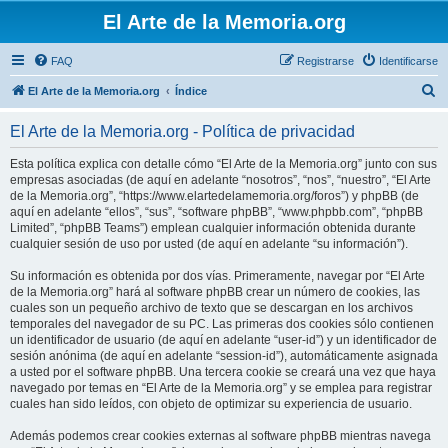
El Arte de la Memoria.org
FAQ
Registrarse
Identificarse
B
El Arte de la Memoria.org
Índice
u
El Arte de la Memoria.org - Política de privacidad
s
c
Esta política explica con detalle cómo “El Arte de la Memoria.org” junto con sus
empresas asociadas (de aquí en adelante “nosotros”, “nos”, “nuestro”, “El Arte
a
de la Memoria.org”, “https://www.elartedelamemoria.org/foros”) y phpBB (de
r
aquí en adelante “ellos”, “sus”, “software phpBB”, “www.phpbb.com”, “phpBB
Limited”, “phpBB Teams”) emplean cualquier información obtenida durante
cualquier sesión de uso por usted (de aquí en adelante “su información”).
Su información es obtenida por dos vías. Primeramente, navegar por “El Arte
de la Memoria.org” hará al software phpBB crear un número de cookies, las
cuales son un pequeño archivo de texto que se descargan en los archivos
temporales del navegador de su PC. Las primeras dos cookies sólo contienen
un identificador de usuario (de aquí en adelante “user-id”) y un identificador de
sesión anónima (de aquí en adelante “session-id”), automáticamente asignada
a usted por el software phpBB. Una tercera cookie se creará una vez que haya
navegado por temas en “El Arte de la Memoria.org” y se emplea para registrar
cuales han sido leídos, con objeto de optimizar su experiencia de usuario.
Además podemos crear cookies externas al software phpBB mientras navega