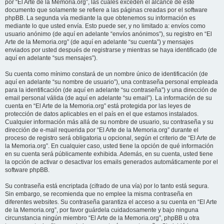
por “El Arte de la Memoria.org”, las cuales exceden el alcance de este
documento que solamente se refiere a las páginas creadas por el software
phpBB. La segunda vía mediante la que obtenemos su información es
mediante lo que usted envía. Esto puede ser, y no limitado a: envíos como
usuario anónimo (de aquí en adelante “envíos anónimos”), su registro en “El
Arte de la Memoria.org” (de aquí en adelante “su cuenta”) y mensajes
enviados por usted después de registrarse y mientras se haya identificado (de
aquí en adelante “sus mensajes”).
Su cuenta como mínimo constará de un nombre único de identificación (de
aquí en adelante “su nombre de usuario”), una contraseña personal empleada
para la identificación (de aquí en adelante “su contraseña”) y una dirección de
email personal válida (de aquí en adelante “su email”). La información de su
cuenta en “El Arte de la Memoria.org” está protegida por las leyes de
protección de datos aplicables en el país en el que estamos instalados.
Cualquier información más allá de su nombre de usuario, su contraseña y su
dirección de e-mail requerida por “El Arte de la Memoria.org” durante el
proceso de registro será obligatoria u opcional, según el criterio de “El Arte de
la Memoria.org”. En cualquier caso, usted tiene la opción de qué información
en su cuenta será públicamente exhibida. Además, en su cuenta, usted tiene
la opción de activar o desactivar los emails generados automáticamente por el
software phpBB.
Su contraseña está encriptada (cifrado de una vía) por lo tanto está segura.
Sin embargo, se recomienda que no emplee la misma contraseña en
diferentes websites. Su contraseña garantiza el acceso a su cuenta en “El Arte
de la Memoria.org”, por favor guárdela cuidadosamente y bajo ninguna
circunstancia ningún miembro “El Arte de la Memoria.org”, phpBB u otra