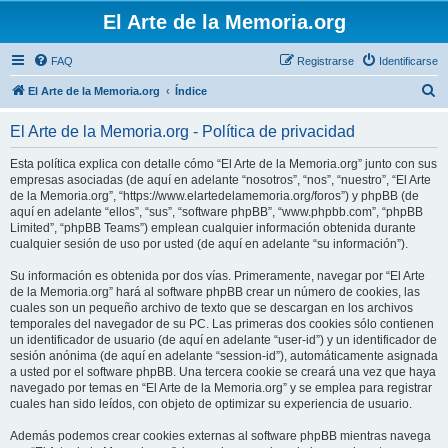
El Arte de la Memoria.org
FAQ
Registrarse
Identificarse
B
El Arte de la Memoria.org
Índice
u
El Arte de la Memoria.org - Política de privacidad
s
c
Esta política explica con detalle cómo “El Arte de la Memoria.org” junto con sus
empresas asociadas (de aquí en adelante “nosotros”, “nos”, “nuestro”, “El Arte
a
de la Memoria.org”, “https://www.elartedelamemoria.org/foros”) y phpBB (de
r
aquí en adelante “ellos”, “sus”, “software phpBB”, “www.phpbb.com”, “phpBB
Limited”, “phpBB Teams”) emplean cualquier información obtenida durante
cualquier sesión de uso por usted (de aquí en adelante “su información”).
Su información es obtenida por dos vías. Primeramente, navegar por “El Arte
de la Memoria.org” hará al software phpBB crear un número de cookies, las
cuales son un pequeño archivo de texto que se descargan en los archivos
temporales del navegador de su PC. Las primeras dos cookies sólo contienen
un identificador de usuario (de aquí en adelante “user-id”) y un identificador de
sesión anónima (de aquí en adelante “session-id”), automáticamente asignada
a usted por el software phpBB. Una tercera cookie se creará una vez que haya
navegado por temas en “El Arte de la Memoria.org” y se emplea para registrar
cuales han sido leídos, con objeto de optimizar su experiencia de usuario.
Además podemos crear cookies externas al software phpBB mientras navega