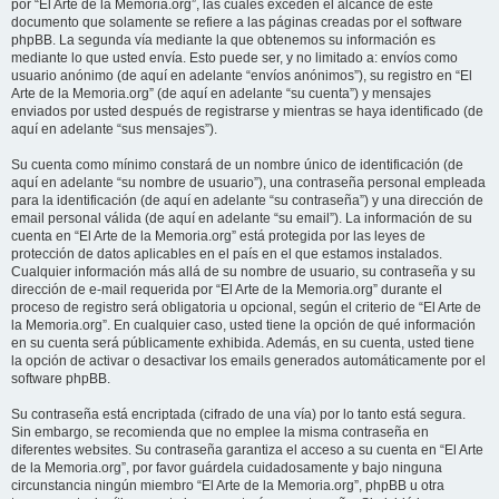
por “El Arte de la Memoria.org”, las cuales exceden el alcance de este
documento que solamente se refiere a las páginas creadas por el software
phpBB. La segunda vía mediante la que obtenemos su información es
mediante lo que usted envía. Esto puede ser, y no limitado a: envíos como
usuario anónimo (de aquí en adelante “envíos anónimos”), su registro en “El
Arte de la Memoria.org” (de aquí en adelante “su cuenta”) y mensajes
enviados por usted después de registrarse y mientras se haya identificado (de
aquí en adelante “sus mensajes”).
Su cuenta como mínimo constará de un nombre único de identificación (de
aquí en adelante “su nombre de usuario”), una contraseña personal empleada
para la identificación (de aquí en adelante “su contraseña”) y una dirección de
email personal válida (de aquí en adelante “su email”). La información de su
cuenta en “El Arte de la Memoria.org” está protegida por las leyes de
protección de datos aplicables en el país en el que estamos instalados.
Cualquier información más allá de su nombre de usuario, su contraseña y su
dirección de e-mail requerida por “El Arte de la Memoria.org” durante el
proceso de registro será obligatoria u opcional, según el criterio de “El Arte de
la Memoria.org”. En cualquier caso, usted tiene la opción de qué información
en su cuenta será públicamente exhibida. Además, en su cuenta, usted tiene
la opción de activar o desactivar los emails generados automáticamente por el
software phpBB.
Su contraseña está encriptada (cifrado de una vía) por lo tanto está segura.
Sin embargo, se recomienda que no emplee la misma contraseña en
diferentes websites. Su contraseña garantiza el acceso a su cuenta en “El Arte
de la Memoria.org”, por favor guárdela cuidadosamente y bajo ninguna
circunstancia ningún miembro “El Arte de la Memoria.org”, phpBB u otra