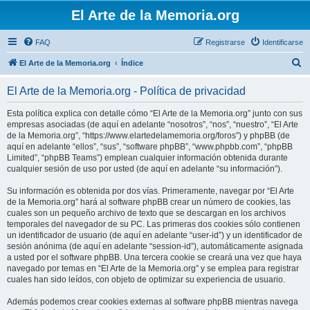
El Arte de la Memoria.org
FAQ
Registrarse
Identificarse
B
El Arte de la Memoria.org
Índice
u
El Arte de la Memoria.org - Política de privacidad
s
c
Esta política explica con detalle cómo “El Arte de la Memoria.org” junto con sus
empresas asociadas (de aquí en adelante “nosotros”, “nos”, “nuestro”, “El Arte
a
de la Memoria.org”, “https://www.elartedelamemoria.org/foros”) y phpBB (de
r
aquí en adelante “ellos”, “sus”, “software phpBB”, “www.phpbb.com”, “phpBB
Limited”, “phpBB Teams”) emplean cualquier información obtenida durante
cualquier sesión de uso por usted (de aquí en adelante “su información”).
Su información es obtenida por dos vías. Primeramente, navegar por “El Arte
de la Memoria.org” hará al software phpBB crear un número de cookies, las
cuales son un pequeño archivo de texto que se descargan en los archivos
temporales del navegador de su PC. Las primeras dos cookies sólo contienen
un identificador de usuario (de aquí en adelante “user-id”) y un identificador de
sesión anónima (de aquí en adelante “session-id”), automáticamente asignada
a usted por el software phpBB. Una tercera cookie se creará una vez que haya
navegado por temas en “El Arte de la Memoria.org” y se emplea para registrar
cuales han sido leídos, con objeto de optimizar su experiencia de usuario.
Además podemos crear cookies externas al software phpBB mientras navega