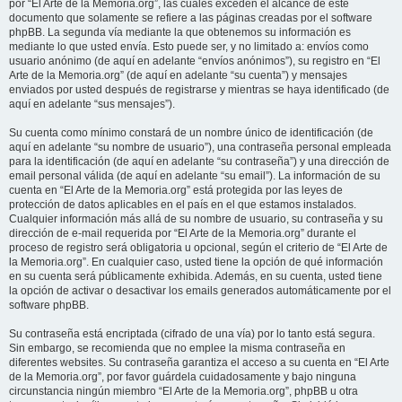
por “El Arte de la Memoria.org”, las cuales exceden el alcance de este
documento que solamente se refiere a las páginas creadas por el software
phpBB. La segunda vía mediante la que obtenemos su información es
mediante lo que usted envía. Esto puede ser, y no limitado a: envíos como
usuario anónimo (de aquí en adelante “envíos anónimos”), su registro en “El
Arte de la Memoria.org” (de aquí en adelante “su cuenta”) y mensajes
enviados por usted después de registrarse y mientras se haya identificado (de
aquí en adelante “sus mensajes”).
Su cuenta como mínimo constará de un nombre único de identificación (de
aquí en adelante “su nombre de usuario”), una contraseña personal empleada
para la identificación (de aquí en adelante “su contraseña”) y una dirección de
email personal válida (de aquí en adelante “su email”). La información de su
cuenta en “El Arte de la Memoria.org” está protegida por las leyes de
protección de datos aplicables en el país en el que estamos instalados.
Cualquier información más allá de su nombre de usuario, su contraseña y su
dirección de e-mail requerida por “El Arte de la Memoria.org” durante el
proceso de registro será obligatoria u opcional, según el criterio de “El Arte de
la Memoria.org”. En cualquier caso, usted tiene la opción de qué información
en su cuenta será públicamente exhibida. Además, en su cuenta, usted tiene
la opción de activar o desactivar los emails generados automáticamente por el
software phpBB.
Su contraseña está encriptada (cifrado de una vía) por lo tanto está segura.
Sin embargo, se recomienda que no emplee la misma contraseña en
diferentes websites. Su contraseña garantiza el acceso a su cuenta en “El Arte
de la Memoria.org”, por favor guárdela cuidadosamente y bajo ninguna
circunstancia ningún miembro “El Arte de la Memoria.org”, phpBB u otra