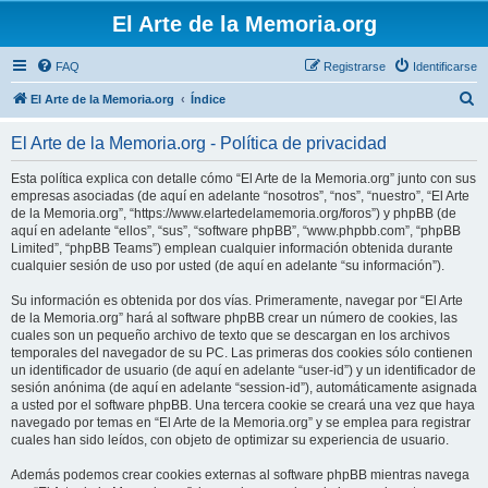
El Arte de la Memoria.org
FAQ
Registrarse
Identificarse
B
El Arte de la Memoria.org
Índice
u
El Arte de la Memoria.org - Política de privacidad
s
c
Esta política explica con detalle cómo “El Arte de la Memoria.org” junto con sus
empresas asociadas (de aquí en adelante “nosotros”, “nos”, “nuestro”, “El Arte
a
de la Memoria.org”, “https://www.elartedelamemoria.org/foros”) y phpBB (de
r
aquí en adelante “ellos”, “sus”, “software phpBB”, “www.phpbb.com”, “phpBB
Limited”, “phpBB Teams”) emplean cualquier información obtenida durante
cualquier sesión de uso por usted (de aquí en adelante “su información”).
Su información es obtenida por dos vías. Primeramente, navegar por “El Arte
de la Memoria.org” hará al software phpBB crear un número de cookies, las
cuales son un pequeño archivo de texto que se descargan en los archivos
temporales del navegador de su PC. Las primeras dos cookies sólo contienen
un identificador de usuario (de aquí en adelante “user-id”) y un identificador de
sesión anónima (de aquí en adelante “session-id”), automáticamente asignada
a usted por el software phpBB. Una tercera cookie se creará una vez que haya
navegado por temas en “El Arte de la Memoria.org” y se emplea para registrar
cuales han sido leídos, con objeto de optimizar su experiencia de usuario.
Además podemos crear cookies externas al software phpBB mientras navega