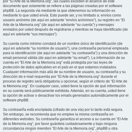
por “El Arte de la Memoria.org”, las cuales exceden el alcance de este
documento que solamente se refiere a las páginas creadas por el software
phpBB. La segunda vía mediante la que obtenemos su información es
mediante lo que usted envía. Esto puede ser, y no limitado a: envíos como
usuario anónimo (de aquí en adelante “envíos anónimos”), su registro en “El
Arte de la Memoria.org” (de aquí en adelante “su cuenta”) y mensajes
enviados por usted después de registrarse y mientras se haya identificado (de
aquí en adelante “sus mensajes”).
Su cuenta como mínimo constará de un nombre único de identificación (de
aquí en adelante “su nombre de usuario”), una contraseña personal empleada
para la identificación (de aquí en adelante “su contraseña”) y una dirección de
email personal válida (de aquí en adelante “su email”). La información de su
cuenta en “El Arte de la Memoria.org” está protegida por las leyes de
protección de datos aplicables en el país en el que estamos instalados.
Cualquier información más allá de su nombre de usuario, su contraseña y su
dirección de e-mail requerida por “El Arte de la Memoria.org” durante el
proceso de registro será obligatoria u opcional, según el criterio de “El Arte de
la Memoria.org”. En cualquier caso, usted tiene la opción de qué información
en su cuenta será públicamente exhibida. Además, en su cuenta, usted tiene
la opción de activar o desactivar los emails generados automáticamente por el
software phpBB.
Su contraseña está encriptada (cifrado de una vía) por lo tanto está segura.
Sin embargo, se recomienda que no emplee la misma contraseña en
diferentes websites. Su contraseña garantiza el acceso a su cuenta en “El Arte
de la Memoria.org”, por favor guárdela cuidadosamente y bajo ninguna
circunstancia ningún miembro “El Arte de la Memoria.org”, phpBB u otra