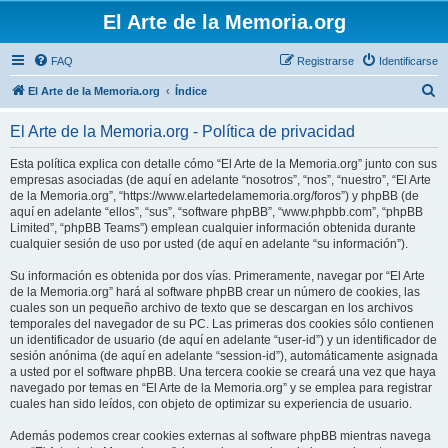
El Arte de la Memoria.org
FAQ
Registrarse
Identificarse
B
El Arte de la Memoria.org
Índice
u
El Arte de la Memoria.org - Política de privacidad
s
c
Esta política explica con detalle cómo “El Arte de la Memoria.org” junto con sus
empresas asociadas (de aquí en adelante “nosotros”, “nos”, “nuestro”, “El Arte
a
de la Memoria.org”, “https://www.elartedelamemoria.org/foros”) y phpBB (de
r
aquí en adelante “ellos”, “sus”, “software phpBB”, “www.phpbb.com”, “phpBB
Limited”, “phpBB Teams”) emplean cualquier información obtenida durante
cualquier sesión de uso por usted (de aquí en adelante “su información”).
Su información es obtenida por dos vías. Primeramente, navegar por “El Arte
de la Memoria.org” hará al software phpBB crear un número de cookies, las
cuales son un pequeño archivo de texto que se descargan en los archivos
temporales del navegador de su PC. Las primeras dos cookies sólo contienen
un identificador de usuario (de aquí en adelante “user-id”) y un identificador de
sesión anónima (de aquí en adelante “session-id”), automáticamente asignada
a usted por el software phpBB. Una tercera cookie se creará una vez que haya
navegado por temas en “El Arte de la Memoria.org” y se emplea para registrar
cuales han sido leídos, con objeto de optimizar su experiencia de usuario.
Además podemos crear cookies externas al software phpBB mientras navega