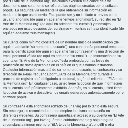
por “El Arte de la Memoria.org”, las cuales exceden el alcance de este
documento que solamente se refiere a las páginas creadas por el software
phpBB. La segunda vía mediante la que obtenemos su información es
mediante lo que usted envía. Esto puede ser, y no limitado a: envíos como
usuario anónimo (de aquí en adelante “envíos anónimos”), su registro en “El
Arte de la Memoria.org” (de aquí en adelante “su cuenta”) y mensajes
enviados por usted después de registrarse y mientras se haya identificado (de
aquí en adelante “sus mensajes”).
Su cuenta como mínimo constará de un nombre único de identificación (de
aquí en adelante “su nombre de usuario”), una contraseña personal empleada
para la identificación (de aquí en adelante “su contraseña”) y una dirección de
email personal válida (de aquí en adelante “su email”). La información de su
cuenta en “El Arte de la Memoria.org” está protegida por las leyes de
protección de datos aplicables en el país en el que estamos instalados.
Cualquier información más allá de su nombre de usuario, su contraseña y su
dirección de e-mail requerida por “El Arte de la Memoria.org” durante el
proceso de registro será obligatoria u opcional, según el criterio de “El Arte de
la Memoria.org”. En cualquier caso, usted tiene la opción de qué información
en su cuenta será públicamente exhibida. Además, en su cuenta, usted tiene
la opción de activar o desactivar los emails generados automáticamente por el
software phpBB.
Su contraseña está encriptada (cifrado de una vía) por lo tanto está segura.
Sin embargo, se recomienda que no emplee la misma contraseña en
diferentes websites. Su contraseña garantiza el acceso a su cuenta en “El Arte
de la Memoria.org”, por favor guárdela cuidadosamente y bajo ninguna
circunstancia ningún miembro “El Arte de la Memoria.org”, phpBB u otra