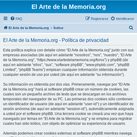
El Arte de la Memoria.org
FAQ
Registrarse
Identificarse
B
El Arte de la Memoria.org
Índice
u
El Arte de la Memoria.org - Política de privacidad
s
c
Esta política explica con detalle cómo “El Arte de la Memoria.org” junto con sus
empresas asociadas (de aquí en adelante “nosotros”, “nos”, “nuestro”, “El Arte
a
de la Memoria.org”, “https://www.elartedelamemoria.org/foros”) y phpBB (de
r
aquí en adelante “ellos”, “sus”, “software phpBB”, “www.phpbb.com”, “phpBB
Limited”, “phpBB Teams”) emplean cualquier información obtenida durante
cualquier sesión de uso por usted (de aquí en adelante “su información”).
Su información es obtenida por dos vías. Primeramente, navegar por “El Arte
de la Memoria.org” hará al software phpBB crear un número de cookies, las
cuales son un pequeño archivo de texto que se descargan en los archivos
temporales del navegador de su PC. Las primeras dos cookies sólo contienen
un identificador de usuario (de aquí en adelante “user-id”) y un identificador de
sesión anónima (de aquí en adelante “session-id”), automáticamente asignada
a usted por el software phpBB. Una tercera cookie se creará una vez que haya
navegado por temas en “El Arte de la Memoria.org” y se emplea para registrar
cuales han sido leídos, con objeto de optimizar su experiencia de usuario.
Además podemos crear cookies externas al software phpBB mientras navega