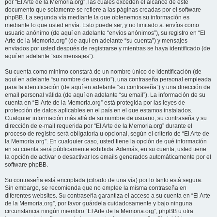
por “El Arte de la Memoria.org”, las cuales exceden el alcance de este
documento que solamente se refiere a las páginas creadas por el software
phpBB. La segunda vía mediante la que obtenemos su información es
mediante lo que usted envía. Esto puede ser, y no limitado a: envíos como
usuario anónimo (de aquí en adelante “envíos anónimos”), su registro en “El
Arte de la Memoria.org” (de aquí en adelante “su cuenta”) y mensajes
enviados por usted después de registrarse y mientras se haya identificado (de
aquí en adelante “sus mensajes”).
Su cuenta como mínimo constará de un nombre único de identificación (de
aquí en adelante “su nombre de usuario”), una contraseña personal empleada
para la identificación (de aquí en adelante “su contraseña”) y una dirección de
email personal válida (de aquí en adelante “su email”). La información de su
cuenta en “El Arte de la Memoria.org” está protegida por las leyes de
protección de datos aplicables en el país en el que estamos instalados.
Cualquier información más allá de su nombre de usuario, su contraseña y su
dirección de e-mail requerida por “El Arte de la Memoria.org” durante el
proceso de registro será obligatoria u opcional, según el criterio de “El Arte de
la Memoria.org”. En cualquier caso, usted tiene la opción de qué información
en su cuenta será públicamente exhibida. Además, en su cuenta, usted tiene
la opción de activar o desactivar los emails generados automáticamente por el
software phpBB.
Su contraseña está encriptada (cifrado de una vía) por lo tanto está segura.
Sin embargo, se recomienda que no emplee la misma contraseña en
diferentes websites. Su contraseña garantiza el acceso a su cuenta en “El Arte
de la Memoria.org”, por favor guárdela cuidadosamente y bajo ninguna
circunstancia ningún miembro “El Arte de la Memoria.org”, phpBB u otra