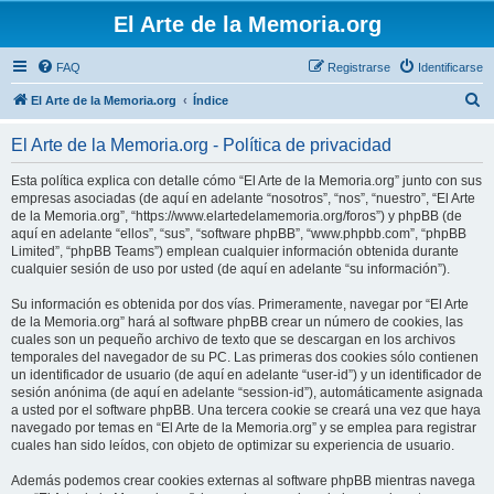
El Arte de la Memoria.org
FAQ
Registrarse
Identificarse
B
El Arte de la Memoria.org
Índice
u
El Arte de la Memoria.org - Política de privacidad
s
c
Esta política explica con detalle cómo “El Arte de la Memoria.org” junto con sus
empresas asociadas (de aquí en adelante “nosotros”, “nos”, “nuestro”, “El Arte
a
de la Memoria.org”, “https://www.elartedelamemoria.org/foros”) y phpBB (de
r
aquí en adelante “ellos”, “sus”, “software phpBB”, “www.phpbb.com”, “phpBB
Limited”, “phpBB Teams”) emplean cualquier información obtenida durante
cualquier sesión de uso por usted (de aquí en adelante “su información”).
Su información es obtenida por dos vías. Primeramente, navegar por “El Arte
de la Memoria.org” hará al software phpBB crear un número de cookies, las
cuales son un pequeño archivo de texto que se descargan en los archivos
temporales del navegador de su PC. Las primeras dos cookies sólo contienen
un identificador de usuario (de aquí en adelante “user-id”) y un identificador de
sesión anónima (de aquí en adelante “session-id”), automáticamente asignada
a usted por el software phpBB. Una tercera cookie se creará una vez que haya
navegado por temas en “El Arte de la Memoria.org” y se emplea para registrar
cuales han sido leídos, con objeto de optimizar su experiencia de usuario.
Además podemos crear cookies externas al software phpBB mientras navega