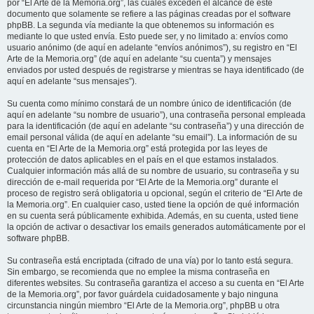
por “El Arte de la Memoria.org”, las cuales exceden el alcance de este
documento que solamente se refiere a las páginas creadas por el software
phpBB. La segunda vía mediante la que obtenemos su información es
mediante lo que usted envía. Esto puede ser, y no limitado a: envíos como
usuario anónimo (de aquí en adelante “envíos anónimos”), su registro en “El
Arte de la Memoria.org” (de aquí en adelante “su cuenta”) y mensajes
enviados por usted después de registrarse y mientras se haya identificado (de
aquí en adelante “sus mensajes”).
Su cuenta como mínimo constará de un nombre único de identificación (de
aquí en adelante “su nombre de usuario”), una contraseña personal empleada
para la identificación (de aquí en adelante “su contraseña”) y una dirección de
email personal válida (de aquí en adelante “su email”). La información de su
cuenta en “El Arte de la Memoria.org” está protegida por las leyes de
protección de datos aplicables en el país en el que estamos instalados.
Cualquier información más allá de su nombre de usuario, su contraseña y su
dirección de e-mail requerida por “El Arte de la Memoria.org” durante el
proceso de registro será obligatoria u opcional, según el criterio de “El Arte de
la Memoria.org”. En cualquier caso, usted tiene la opción de qué información
en su cuenta será públicamente exhibida. Además, en su cuenta, usted tiene
la opción de activar o desactivar los emails generados automáticamente por el
software phpBB.
Su contraseña está encriptada (cifrado de una vía) por lo tanto está segura.
Sin embargo, se recomienda que no emplee la misma contraseña en
diferentes websites. Su contraseña garantiza el acceso a su cuenta en “El Arte
de la Memoria.org”, por favor guárdela cuidadosamente y bajo ninguna
circunstancia ningún miembro “El Arte de la Memoria.org”, phpBB u otra