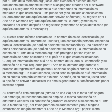
por “El Arte de la Memoria.org”, las cuales exceden el alcance de este
documento que solamente se refiere a las páginas creadas por el software
phpBB. La segunda vía mediante la que obtenemos su información es
mediante lo que usted envía. Esto puede ser, y no limitado a: envíos como
usuario anónimo (de aquí en adelante “envíos anónimos”), su registro en “El
Arte de la Memoria.org” (de aquí en adelante “su cuenta”) y mensajes
enviados por usted después de registrarse y mientras se haya identificado (de
aquí en adelante “sus mensajes”).
Su cuenta como mínimo constará de un nombre único de identificación (de
aquí en adelante “su nombre de usuario”), una contraseña personal empleada
para la identificación (de aquí en adelante “su contraseña”) y una dirección de
email personal válida (de aquí en adelante “su email”). La información de su
cuenta en “El Arte de la Memoria.org” está protegida por las leyes de
protección de datos aplicables en el país en el que estamos instalados.
Cualquier información más allá de su nombre de usuario, su contraseña y su
dirección de e-mail requerida por “El Arte de la Memoria.org” durante el
proceso de registro será obligatoria u opcional, según el criterio de “El Arte de
la Memoria.org”. En cualquier caso, usted tiene la opción de qué información
en su cuenta será públicamente exhibida. Además, en su cuenta, usted tiene
la opción de activar o desactivar los emails generados automáticamente por el
software phpBB.
Su contraseña está encriptada (cifrado de una vía) por lo tanto está segura.
Sin embargo, se recomienda que no emplee la misma contraseña en
diferentes websites. Su contraseña garantiza el acceso a su cuenta en “El Arte
de la Memoria.org”, por favor guárdela cuidadosamente y bajo ninguna
circunstancia ningún miembro “El Arte de la Memoria.org”, phpBB u otra