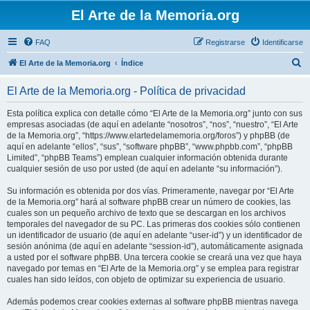
El Arte de la Memoria.org
FAQ
Registrarse
Identificarse
B
El Arte de la Memoria.org
Índice
u
El Arte de la Memoria.org - Política de privacidad
s
c
Esta política explica con detalle cómo “El Arte de la Memoria.org” junto con sus
empresas asociadas (de aquí en adelante “nosotros”, “nos”, “nuestro”, “El Arte
a
de la Memoria.org”, “https://www.elartedelamemoria.org/foros”) y phpBB (de
r
aquí en adelante “ellos”, “sus”, “software phpBB”, “www.phpbb.com”, “phpBB
Limited”, “phpBB Teams”) emplean cualquier información obtenida durante
cualquier sesión de uso por usted (de aquí en adelante “su información”).
Su información es obtenida por dos vías. Primeramente, navegar por “El Arte
de la Memoria.org” hará al software phpBB crear un número de cookies, las
cuales son un pequeño archivo de texto que se descargan en los archivos
temporales del navegador de su PC. Las primeras dos cookies sólo contienen
un identificador de usuario (de aquí en adelante “user-id”) y un identificador de
sesión anónima (de aquí en adelante “session-id”), automáticamente asignada
a usted por el software phpBB. Una tercera cookie se creará una vez que haya
navegado por temas en “El Arte de la Memoria.org” y se emplea para registrar
cuales han sido leídos, con objeto de optimizar su experiencia de usuario.
Además podemos crear cookies externas al software phpBB mientras navega