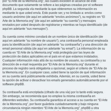
por “El Arte de la Memoria.org”, las cuales exceden el alcance de este
documento que solamente se refiere a las páginas creadas por el software
phpBB. La segunda vía mediante la que obtenemos su información es
mediante lo que usted envía. Esto puede ser, y no limitado a: envíos como
usuario anónimo (de aquí en adelante “envíos anónimos”), su registro en “El
Arte de la Memoria.org” (de aquí en adelante “su cuenta”) y mensajes
enviados por usted después de registrarse y mientras se haya identificado (de
aquí en adelante “sus mensajes”).
Su cuenta como mínimo constará de un nombre único de identificación (de
aquí en adelante “su nombre de usuario”), una contraseña personal empleada
para la identificación (de aquí en adelante “su contraseña”) y una dirección de
email personal válida (de aquí en adelante “su email”). La información de su
cuenta en “El Arte de la Memoria.org” está protegida por las leyes de
protección de datos aplicables en el país en el que estamos instalados.
Cualquier información más allá de su nombre de usuario, su contraseña y su
dirección de e-mail requerida por “El Arte de la Memoria.org” durante el
proceso de registro será obligatoria u opcional, según el criterio de “El Arte de
la Memoria.org”. En cualquier caso, usted tiene la opción de qué información
en su cuenta será públicamente exhibida. Además, en su cuenta, usted tiene
la opción de activar o desactivar los emails generados automáticamente por el
software phpBB.
Su contraseña está encriptada (cifrado de una vía) por lo tanto está segura.
Sin embargo, se recomienda que no emplee la misma contraseña en
diferentes websites. Su contraseña garantiza el acceso a su cuenta en “El Arte
de la Memoria.org”, por favor guárdela cuidadosamente y bajo ninguna
circunstancia ningún miembro “El Arte de la Memoria.org”, phpBB u otra