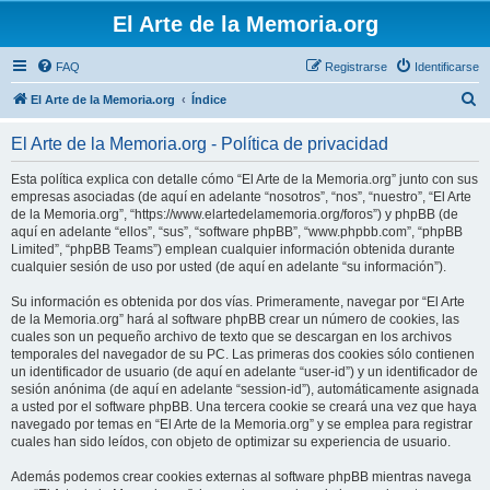
El Arte de la Memoria.org
FAQ
Registrarse
Identificarse
B
El Arte de la Memoria.org
Índice
u
El Arte de la Memoria.org - Política de privacidad
s
c
Esta política explica con detalle cómo “El Arte de la Memoria.org” junto con sus
empresas asociadas (de aquí en adelante “nosotros”, “nos”, “nuestro”, “El Arte
a
de la Memoria.org”, “https://www.elartedelamemoria.org/foros”) y phpBB (de
r
aquí en adelante “ellos”, “sus”, “software phpBB”, “www.phpbb.com”, “phpBB
Limited”, “phpBB Teams”) emplean cualquier información obtenida durante
cualquier sesión de uso por usted (de aquí en adelante “su información”).
Su información es obtenida por dos vías. Primeramente, navegar por “El Arte
de la Memoria.org” hará al software phpBB crear un número de cookies, las
cuales son un pequeño archivo de texto que se descargan en los archivos
temporales del navegador de su PC. Las primeras dos cookies sólo contienen
un identificador de usuario (de aquí en adelante “user-id”) y un identificador de
sesión anónima (de aquí en adelante “session-id”), automáticamente asignada
a usted por el software phpBB. Una tercera cookie se creará una vez que haya
navegado por temas en “El Arte de la Memoria.org” y se emplea para registrar
cuales han sido leídos, con objeto de optimizar su experiencia de usuario.
Además podemos crear cookies externas al software phpBB mientras navega