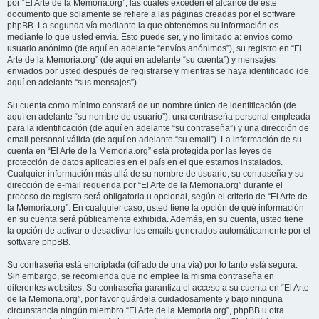
por “El Arte de la Memoria.org”, las cuales exceden el alcance de este
documento que solamente se refiere a las páginas creadas por el software
phpBB. La segunda vía mediante la que obtenemos su información es
mediante lo que usted envía. Esto puede ser, y no limitado a: envíos como
usuario anónimo (de aquí en adelante “envíos anónimos”), su registro en “El
Arte de la Memoria.org” (de aquí en adelante “su cuenta”) y mensajes
enviados por usted después de registrarse y mientras se haya identificado (de
aquí en adelante “sus mensajes”).
Su cuenta como mínimo constará de un nombre único de identificación (de
aquí en adelante “su nombre de usuario”), una contraseña personal empleada
para la identificación (de aquí en adelante “su contraseña”) y una dirección de
email personal válida (de aquí en adelante “su email”). La información de su
cuenta en “El Arte de la Memoria.org” está protegida por las leyes de
protección de datos aplicables en el país en el que estamos instalados.
Cualquier información más allá de su nombre de usuario, su contraseña y su
dirección de e-mail requerida por “El Arte de la Memoria.org” durante el
proceso de registro será obligatoria u opcional, según el criterio de “El Arte de
la Memoria.org”. En cualquier caso, usted tiene la opción de qué información
en su cuenta será públicamente exhibida. Además, en su cuenta, usted tiene
la opción de activar o desactivar los emails generados automáticamente por el
software phpBB.
Su contraseña está encriptada (cifrado de una vía) por lo tanto está segura.
Sin embargo, se recomienda que no emplee la misma contraseña en
diferentes websites. Su contraseña garantiza el acceso a su cuenta en “El Arte
de la Memoria.org”, por favor guárdela cuidadosamente y bajo ninguna
circunstancia ningún miembro “El Arte de la Memoria.org”, phpBB u otra