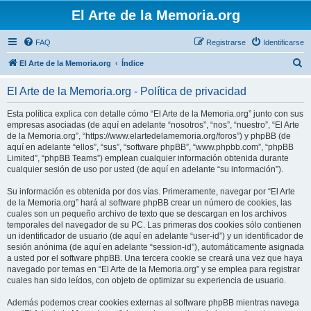
El Arte de la Memoria.org
FAQ
Registrarse
Identificarse
B
El Arte de la Memoria.org
Índice
u
El Arte de la Memoria.org - Política de privacidad
s
c
Esta política explica con detalle cómo “El Arte de la Memoria.org” junto con sus
empresas asociadas (de aquí en adelante “nosotros”, “nos”, “nuestro”, “El Arte
a
de la Memoria.org”, “https://www.elartedelamemoria.org/foros”) y phpBB (de
r
aquí en adelante “ellos”, “sus”, “software phpBB”, “www.phpbb.com”, “phpBB
Limited”, “phpBB Teams”) emplean cualquier información obtenida durante
cualquier sesión de uso por usted (de aquí en adelante “su información”).
Su información es obtenida por dos vías. Primeramente, navegar por “El Arte
de la Memoria.org” hará al software phpBB crear un número de cookies, las
cuales son un pequeño archivo de texto que se descargan en los archivos
temporales del navegador de su PC. Las primeras dos cookies sólo contienen
un identificador de usuario (de aquí en adelante “user-id”) y un identificador de
sesión anónima (de aquí en adelante “session-id”), automáticamente asignada
a usted por el software phpBB. Una tercera cookie se creará una vez que haya
navegado por temas en “El Arte de la Memoria.org” y se emplea para registrar
cuales han sido leídos, con objeto de optimizar su experiencia de usuario.
Además podemos crear cookies externas al software phpBB mientras navega