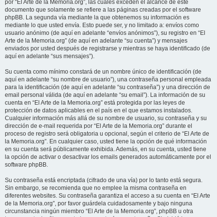
por “El Arte de la Memoria.org”, las cuales exceden el alcance de este
documento que solamente se refiere a las páginas creadas por el software
phpBB. La segunda vía mediante la que obtenemos su información es
mediante lo que usted envía. Esto puede ser, y no limitado a: envíos como
usuario anónimo (de aquí en adelante “envíos anónimos”), su registro en “El
Arte de la Memoria.org” (de aquí en adelante “su cuenta”) y mensajes
enviados por usted después de registrarse y mientras se haya identificado (de
aquí en adelante “sus mensajes”).
Su cuenta como mínimo constará de un nombre único de identificación (de
aquí en adelante “su nombre de usuario”), una contraseña personal empleada
para la identificación (de aquí en adelante “su contraseña”) y una dirección de
email personal válida (de aquí en adelante “su email”). La información de su
cuenta en “El Arte de la Memoria.org” está protegida por las leyes de
protección de datos aplicables en el país en el que estamos instalados.
Cualquier información más allá de su nombre de usuario, su contraseña y su
dirección de e-mail requerida por “El Arte de la Memoria.org” durante el
proceso de registro será obligatoria u opcional, según el criterio de “El Arte de
la Memoria.org”. En cualquier caso, usted tiene la opción de qué información
en su cuenta será públicamente exhibida. Además, en su cuenta, usted tiene
la opción de activar o desactivar los emails generados automáticamente por el
software phpBB.
Su contraseña está encriptada (cifrado de una vía) por lo tanto está segura.
Sin embargo, se recomienda que no emplee la misma contraseña en
diferentes websites. Su contraseña garantiza el acceso a su cuenta en “El Arte
de la Memoria.org”, por favor guárdela cuidadosamente y bajo ninguna
circunstancia ningún miembro “El Arte de la Memoria.org”, phpBB u otra