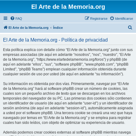
El Arte de la Memoria.org
FAQ
Registrarse
Identificarse
B
El Arte de la Memoria.org
Índice
u
El Arte de la Memoria.org - Política de privacidad
s
c
Esta política explica con detalle cómo “El Arte de la Memoria.org” junto con sus
empresas asociadas (de aquí en adelante “nosotros”, “nos”, “nuestro”, “El Arte
a
de la Memoria.org”, “https://www.elartedelamemoria.org/foros”) y phpBB (de
r
aquí en adelante “ellos”, “sus”, “software phpBB”, “www.phpbb.com”, “phpBB
Limited”, “phpBB Teams”) emplean cualquier información obtenida durante
cualquier sesión de uso por usted (de aquí en adelante “su información”).
Su información es obtenida por dos vías. Primeramente, navegar por “El Arte
de la Memoria.org” hará al software phpBB crear un número de cookies, las
cuales son un pequeño archivo de texto que se descargan en los archivos
temporales del navegador de su PC. Las primeras dos cookies sólo contienen
un identificador de usuario (de aquí en adelante “user-id”) y un identificador de
sesión anónima (de aquí en adelante “session-id”), automáticamente asignada
a usted por el software phpBB. Una tercera cookie se creará una vez que haya
navegado por temas en “El Arte de la Memoria.org” y se emplea para registrar
cuales han sido leídos, con objeto de optimizar su experiencia de usuario.
Además podemos crear cookies externas al software phpBB mientras navega