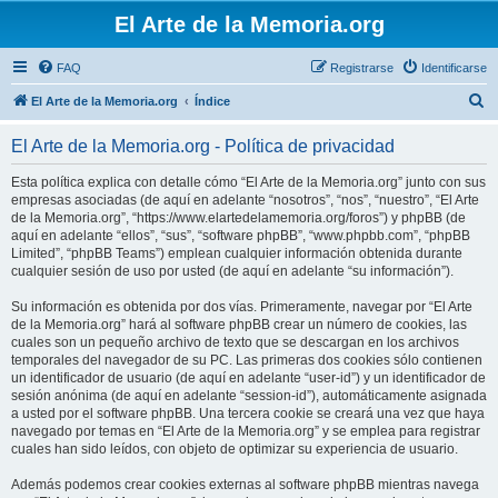
El Arte de la Memoria.org
FAQ
Registrarse
Identificarse
B
El Arte de la Memoria.org
Índice
u
El Arte de la Memoria.org - Política de privacidad
s
c
Esta política explica con detalle cómo “El Arte de la Memoria.org” junto con sus
empresas asociadas (de aquí en adelante “nosotros”, “nos”, “nuestro”, “El Arte
a
de la Memoria.org”, “https://www.elartedelamemoria.org/foros”) y phpBB (de
r
aquí en adelante “ellos”, “sus”, “software phpBB”, “www.phpbb.com”, “phpBB
Limited”, “phpBB Teams”) emplean cualquier información obtenida durante
cualquier sesión de uso por usted (de aquí en adelante “su información”).
Su información es obtenida por dos vías. Primeramente, navegar por “El Arte
de la Memoria.org” hará al software phpBB crear un número de cookies, las
cuales son un pequeño archivo de texto que se descargan en los archivos
temporales del navegador de su PC. Las primeras dos cookies sólo contienen
un identificador de usuario (de aquí en adelante “user-id”) y un identificador de
sesión anónima (de aquí en adelante “session-id”), automáticamente asignada
a usted por el software phpBB. Una tercera cookie se creará una vez que haya
navegado por temas en “El Arte de la Memoria.org” y se emplea para registrar
cuales han sido leídos, con objeto de optimizar su experiencia de usuario.
Además podemos crear cookies externas al software phpBB mientras navega