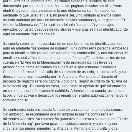
por “El Arte de la Memoria.org”, las cuales exceden el alcance de este
documento que solamente se refiere a las páginas creadas por el software
phpBB. La segunda vía mediante la que obtenemos su información es
mediante lo que usted envía. Esto puede ser, y no limitado a: envíos como
usuario anónimo (de aquí en adelante “envíos anónimos”), su registro en “El
Arte de la Memoria.org” (de aquí en adelante “su cuenta”) y mensajes
enviados por usted después de registrarse y mientras se haya identificado (de
aquí en adelante “sus mensajes”).
Su cuenta como mínimo constará de un nombre único de identificación (de
aquí en adelante “su nombre de usuario”), una contraseña personal empleada
para la identificación (de aquí en adelante “su contraseña”) y una dirección de
email personal válida (de aquí en adelante “su email”). La información de su
cuenta en “El Arte de la Memoria.org” está protegida por las leyes de
protección de datos aplicables en el país en el que estamos instalados.
Cualquier información más allá de su nombre de usuario, su contraseña y su
dirección de e-mail requerida por “El Arte de la Memoria.org” durante el
proceso de registro será obligatoria u opcional, según el criterio de “El Arte de
la Memoria.org”. En cualquier caso, usted tiene la opción de qué información
en su cuenta será públicamente exhibida. Además, en su cuenta, usted tiene
la opción de activar o desactivar los emails generados automáticamente por el
software phpBB.
Su contraseña está encriptada (cifrado de una vía) por lo tanto está segura.
Sin embargo, se recomienda que no emplee la misma contraseña en
diferentes websites. Su contraseña garantiza el acceso a su cuenta en “El Arte
de la Memoria.org”, por favor guárdela cuidadosamente y bajo ninguna
circunstancia ningún miembro “El Arte de la Memoria.org”, phpBB u otra